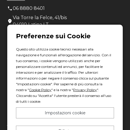
06 8880 8401
Via Torre la Felce, 41/bis
04010 Latina LT
Scopri gli orari
Questo sito utilizza cookie tecnici necessari alla
navigazione e funzionali all'erogazione del servizio. Con il
tuo consenso, i cookie vengono utilizzati anche per
personalizzare contenuti ed annunci, per facilitare le
Gruppo Italia Vendita Auto Spa a socio unico
interazioni e per analizzare il traffico. Per ulteriori
informazioni o per negare il consenso clicca sul pulsante
Piazza della Radio, 35 - 00146 Roma
"Impostazioni cookie". Per saperne di più consulta la
REA: 1417011 RM
nostra "
Cookie Policy
" e la nostra "
Privacy Policy
".
C.F. e P.IVA: 13007321006
Cliccando su "Accetta" l'utente presterà il consenso all'uso
di tutti i cookie.
PEC: italiavenditauto@legalmail.it
Capitale sociale: 2.300.000,00 I.V.
Impostazioni cookie
Privacy policy
-
Cookie policy