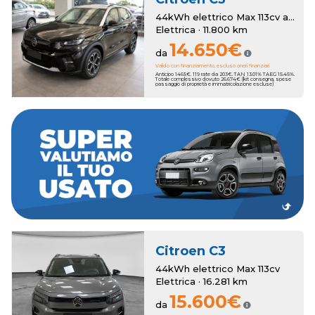
44kWh elettrico Max 113cv automatico
Elettrica · 11.800 km
14.650€
da
Valido con finanziamento, escluso oneri finanziari
Anticipo 1465€. 119 rate da 203€. TAN 13.01% TAEG 15.45%.
Totale complessivo dovuto 26.674€ (kit consegna, spese
passaggio di proprietà e immatricolazione escluse)
dei bonus anche sull'usato che vale zero!
a 3250€. Hai un usato da rottamare? Romana Auto ha pensato a
della tua nuova auto, con una super valutazione aggiuntiva fino
Romana Auto sottrae il suo valore al momento dell'acquisto
Hai una permuta?
Citroen
C3
44kWh elettrico Max 113cv
Elettrica · 16.281 km
15.600€
da