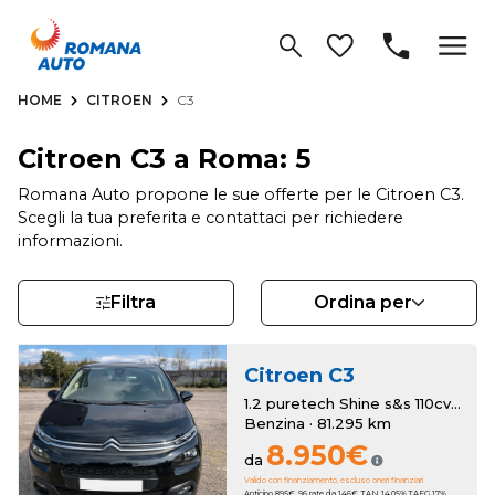
HOME
CITROEN
C3
Citroen C3 a Roma: 5
Romana Auto propone le sue offerte per le Citroen C3.
Scegli la tua preferita e contattaci per richiedere
informazioni.
Filtra
Ordina per
Citroen
C3
1.2 puretech Shine s&s 110cv eat6 my18
Benzina · 81.295 km
8.950€
da
Valido con finanziamento, escluso oneri finanziari
Anticipo 895€. 96 rate da 146€. TAN 14.05% TAEG 17%.