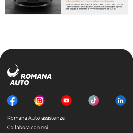
Valido con finanziamento, escluso oneri finanziari
Anticipo 1560€. 119 rate da 216€. TAN 13.01% TAEG 15.37%.
Totale complessivo dovuto 28.316€ (kit consegna, spese
passaggio di proprietà e immatricolazione escluse)
Romana Auto assistenza
Collabora con noi