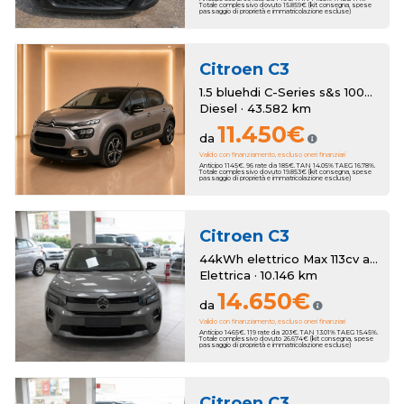
Totale complessivo dovuto 15.859€ (kit consegna, spese
passaggio di proprietà e immatricolazione escluse)
Citroen
C3
1.5 bluehdi C-Series s&s 100cv 6m
Diesel · 43.582 km
11.450€
da
Valido con finanziamento, escluso oneri finanziari
Anticipo 1145€. 96 rate da 185€. TAN 14.05% TAEG 16.78%.
Totale complessivo dovuto 19.853€ (kit consegna, spese
passaggio di proprietà e immatricolazione escluse)
Citroen
C3
44kWh elettrico Max 113cv automatico
Elettrica · 10.146 km
14.650€
da
Valido con finanziamento, escluso oneri finanziari
Anticipo 1465€. 119 rate da 203€. TAN 13.01% TAEG 15.45%.
Totale complessivo dovuto 26.674€ (kit consegna, spese
passaggio di proprietà e immatricolazione escluse)
Citroen
C3