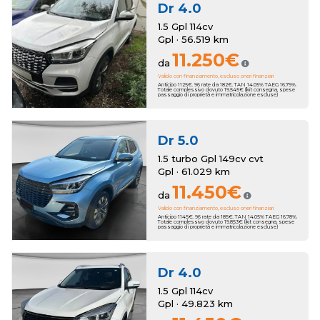
Dr
4.0
1.5 Gpl 114cv
Gpl · 56.519 km
11.250€
da
Valido con finanziamento, escluso oneri finanziari
Anticipo 1125€. 96 rate da 182€. TAN 14.05% TAEG 16.79%.
Totale complessivo dovuto 19.545€ (kit consegna, spese
passaggio di proprietà e immatricolazione escluse)
Dr
5.0
1.5 turbo Gpl 149cv cvt
Gpl · 61.029 km
11.450€
da
Valido con finanziamento, escluso oneri finanziari
Anticipo 1145€. 96 rate da 185€. TAN 14.05% TAEG 16.78%.
Totale complessivo dovuto 19.853€ (kit consegna, spese
passaggio di proprietà e immatricolazione escluse)
Dr
4.0
1.5 Gpl 114cv
Gpl · 49.823 km