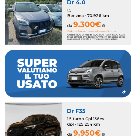
Dr
4.0
1.5
Benzina · 70.926 km
9.300€
da
Valido con finanziamento, escluso oneri finanziari
Anticipo 930€. 96 rate da 152€. TAN 14.05% TAEG 16.97%.
Totale complessivo dovuto 16.470€ (kit consegna, spese
passaggio di proprietà e immatricolazione escluse)
dei bonus anche sull'usato che vale zero!
a 3250€. Hai un usato da rottamare? Romana Auto ha pensato a
della tua nuova auto, con una super valutazione aggiuntiva fino
Romana Auto sottrae il suo valore al momento dell'acquisto
Hai una permuta?
Dr
F35
1.5 turbo Gpl 156cv
Gpl · 125.254 km
9.950€
da