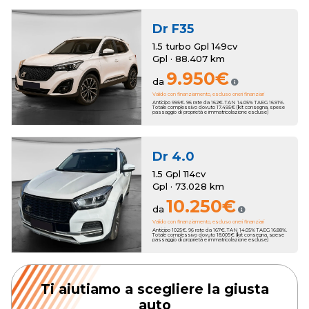
Dr
F35
1.5 turbo Gpl 149cv
Gpl · 88.407 km
9.950€
da
Valido con finanziamento, escluso oneri finanziari
Anticipo 995€. 96 rate da 162€. TAN 14.05% TAEG 16.91%.
Totale complessivo dovuto 17.495€ (kit consegna, spese
passaggio di proprietà e immatricolazione escluse)
Dr
4.0
1.5 Gpl 114cv
Gpl · 73.028 km
10.250€
da
Valido con finanziamento, escluso oneri finanziari
Anticipo 1025€. 96 rate da 167€. TAN 14.05% TAEG 16.88%.
Totale complessivo dovuto 18.005€ (kit consegna, spese
passaggio di proprietà e immatricolazione escluse)
Ti aiutiamo a scegliere la giusta
auto