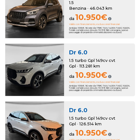
1.5
Benzina · 46.043 km
10.950€
da
Valido con finanziamento, escluso oneri finanziari
Anticipo 1095€. 96 rate da 178€. TAN 14.05% TAEG 16.82%.
Totale complessivo dovuto 19.131€ (kit consegna, spese
passaggio di proprietà e immatricolazione escluse)
Dr
6.0
1.5 turbo Gpl 149cv cvt
Gpl · 113.281 km
10.950€
da
Valido con finanziamento, escluso oneri finanziari
Anticipo 1095€. 96 rate da 178€. TAN 14.05% TAEG 16.82%.
Totale complessivo dovuto 19.131€ (kit consegna, spese
passaggio di proprietà e immatricolazione escluse)
Dr
6.0
1.5 turbo Gpl 149cv cvt
Gpl · 126.514 km
10.950€
da
Valido con finanziamento, escluso oneri finanziari