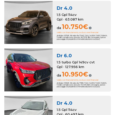
Dr
4.0
1.5 Gpl 114cv
Gpl · 63.087 km
10.750€
da
Valido con finanziamento, escluso oneri finanziari
Anticipo 1075€. 96 rate da 174€. TAN 14.05% TAEG 16.84%.
Totale complessivo dovuto 18.727€ (kit consegna, spese
passaggio di proprietà e immatricolazione escluse)
Dr
6.0
1.5 turbo Gpl 149cv cvt
Gpl · 127.956 km
10.950€
da
Valido con finanziamento, escluso oneri finanziari
Anticipo 1095€. 96 rate da 178€. TAN 14.05% TAEG 16.82%.
Totale complessivo dovuto 19.131€ (kit consegna, spese
passaggio di proprietà e immatricolazione escluse)
Dr
4.0
1.5 Gpl 114cv
Gpl · 60.493 km