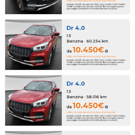
Valido con finanziamento, escluso oneri finanziari
Anticipo 1045€. 96 rate da 170€. TAN 14.05% TAEG 16.86%.
Totale complessivo dovuto 18.313€ (kit consegna, spese
passaggio di proprietà e immatricolazione escluse)
Dr
4.0
1.5
Benzina · 60.254 km
10.450€
da
Valido con finanziamento, escluso oneri finanziari
Anticipo 1045€. 96 rate da 170€. TAN 14.05% TAEG 16.86%.
Totale complessivo dovuto 18.313€ (kit consegna, spese
passaggio di proprietà e immatricolazione escluse)
Dr
4.0
1.5
Benzina · 58.016 km
10.450€
da
Valido con finanziamento, escluso oneri finanziari
Anticipo 1045€. 96 rate da 170€. TAN 14.05% TAEG 16.86%.
Totale complessivo dovuto 18.313€ (kit consegna, spese
passaggio di proprietà e immatricolazione escluse)