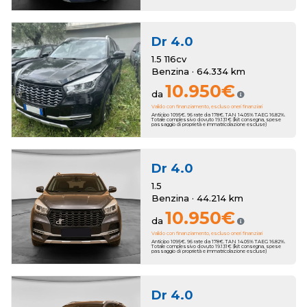
Dr
4.0
1.5 116cv
Benzina · 64.334 km
10.950€
da
Valido con finanziamento, escluso oneri finanziari
Anticipo 1095€. 96 rate da 178€. TAN 14.05% TAEG 16.82%.
Totale complessivo dovuto 19.131€ (kit consegna, spese
passaggio di proprietà e immatricolazione escluse)
Dr
4.0
1.5
Benzina · 44.214 km
10.950€
da
Valido con finanziamento, escluso oneri finanziari
Anticipo 1095€. 96 rate da 178€. TAN 14.05% TAEG 16.82%.
Totale complessivo dovuto 19.131€ (kit consegna, spese
passaggio di proprietà e immatricolazione escluse)
Dr
4.0