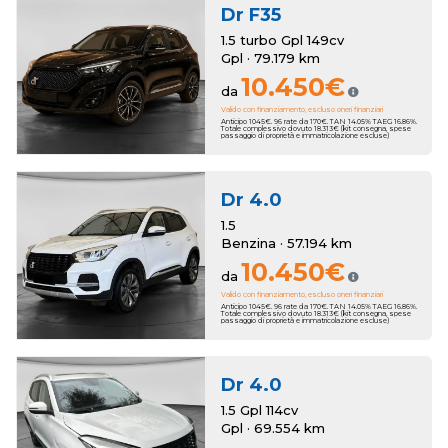
Dr
F35
1.5 turbo Gpl 149cv
Gpl · 79.179 km
10.450€
da
Valido con finanziamento, escluso oneri finanziari
Anticipo 1045€. 96 rate da 170€. TAN 14.05% TAEG 16.86%.
Totale complessivo dovuto 18.313€ (kit consegna, spese
passaggio di proprietà e immatricolazione escluse)
Dr
4.0
1.5
Benzina · 57.194 km
10.450€
da
Valido con finanziamento, escluso oneri finanziari
Anticipo 1045€. 96 rate da 170€. TAN 14.05% TAEG 16.86%.
Totale complessivo dovuto 18.313€ (kit consegna, spese
passaggio di proprietà e immatricolazione escluse)
Dr
4.0
1.5 Gpl 114cv
Gpl · 69.554 km