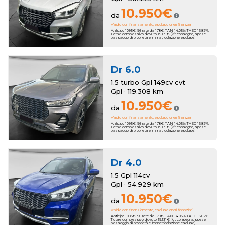
10.950€
da
Valido con finanziamento, escluso oneri finanziari
Anticipo 1095€. 96 rate da 178€. TAN 14.05% TAEG 16.82%.
Totale complessivo dovuto 19.131€ (kit consegna, spese
passaggio di proprietà e immatricolazione escluse)
Dr
6.0
1.5 turbo Gpl 149cv cvt
Gpl · 119.308 km
10.950€
da
Valido con finanziamento, escluso oneri finanziari
Anticipo 1095€. 96 rate da 178€. TAN 14.05% TAEG 16.82%.
Totale complessivo dovuto 19.131€ (kit consegna, spese
passaggio di proprietà e immatricolazione escluse)
Dr
4.0
1.5 Gpl 114cv
Gpl · 54.929 km
10.950€
da
Valido con finanziamento, escluso oneri finanziari
Anticipo 1095€. 96 rate da 178€. TAN 14.05% TAEG 16.82%.
Totale complessivo dovuto 19.131€ (kit consegna, spese
passaggio di proprietà e immatricolazione escluse)