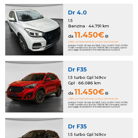
Dr
4.0
1.5
Benzina · 44.791 km
11.450€
da
Valido con finanziamento, escluso oneri finanziari
Anticipo 1145€. 96 rate da 185€. TAN 14.05% TAEG 16.78%.
Totale complessivo dovuto 19.853€ (kit consegna, spese
passaggio di proprietà e immatricolazione escluse)
Dr
F35
1.5 turbo Gpl 149cv
Gpl · 66.086 km
11.450€
da
Valido con finanziamento, escluso oneri finanziari
Anticipo 1145€. 96 rate da 185€. TAN 14.05% TAEG 16.78%.
Totale complessivo dovuto 19.853€ (kit consegna, spese
passaggio di proprietà e immatricolazione escluse)
Dr
F35
1.5 turbo Gpl 149cv