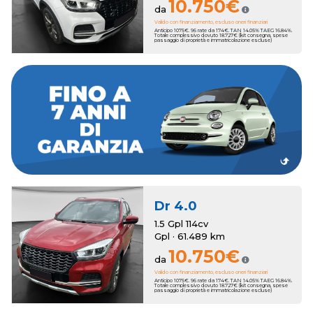
10.750€
da
Valido con finanziamento, escluso oneri finanziari
Anticipo 1075€. 96 rate da 174€. TAN 14.05% TAEG 16.84%.
Totale complessivo dovuto 18.727€ (kit consegna, spese
passaggio di proprietà e immatricolazione escluse)
estendere la copertura fino a 7 anni.
In entrambi i casi, al momento dell'acquisto, puoi scegliere di
beneficerai di un anno di garanzia Romana Auto.
madre, al pari delle auto nuove, mentre sui modelli usati
Le vetture km zero godono di due anni di garanzia di casa
Dr
4.0
1.5 Gpl 114cv
Gpl · 61.489 km
10.750€
da
Valido con finanziamento, escluso oneri finanziari
Anticipo 1075€. 96 rate da 174€. TAN 14.05% TAEG 16.84%.
Totale complessivo dovuto 18.727€ (kit consegna, spese
passaggio di proprietà e immatricolazione escluse)