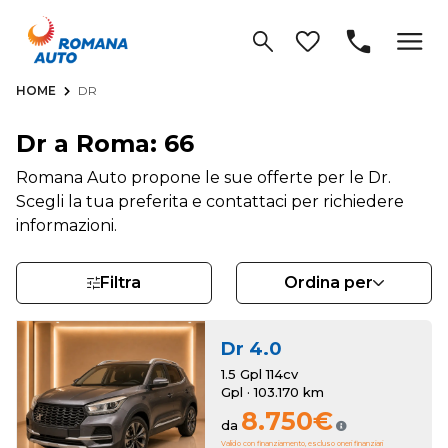
HOME
DR
Dr a Roma: 66
Romana Auto propone le sue offerte per le Dr.
Scegli la tua preferita e contattaci per richiedere
informazioni.
Filtra
Ordina per
Dr
4.0
1.5 Gpl 114cv
Gpl · 103.170 km
8.750€
da
Valido con finanziamento, escluso oneri finanziari