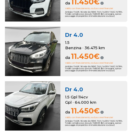
11.450€
da
Valido con finanziamento, escluso oneri finanziari
Anticipo 1145€. 96 rate da 185€. TAN 14.05% TAEG 16.78%.
Totale complessivo dovuto 19.853€ (kit consegna, spese
passaggio di proprietà e immatricolazione escluse)
Dr
4.0
1.5
Benzina · 36.475 km
11.450€
da
Valido con finanziamento, escluso oneri finanziari
Anticipo 1145€. 96 rate da 185€. TAN 14.05% TAEG 16.78%.
Totale complessivo dovuto 19.853€ (kit consegna, spese
passaggio di proprietà e immatricolazione escluse)
Dr
4.0
1.5 Gpl 114cv
Gpl · 64.000 km
11.450€
da
Valido con finanziamento, escluso oneri finanziari
Anticipo 1145€. 96 rate da 185€. TAN 14.05% TAEG 16.78%.
Totale complessivo dovuto 19.853€ (kit consegna, spese
passaggio di proprietà e immatricolazione escluse)