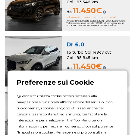
Gpl · 63.546 km
11.450€
da
Valido con finanziamento, escluso oneri finanziari
Anticipo 1145€. 96 rate da 185€. TAN 14.05% TAEG 16.78%.
Totale complessivo dovuto 19.853€ (kit consegna, spese
passaggio di proprietà e immatricolazione escluse)
Dr
6.0
1.5 turbo Gpl 149cv cvt
Gpl · 95.845 km
11.450€
da
Valido con finanziamento, escluso oneri finanziari
Anticipo 1145€. 96 rate da 185€. TAN 14.05% TAEG 16.78%.
Totale complessivo dovuto 19.853€ (kit consegna, spese
passaggio di proprietà e immatricolazione escluse)
Questo sito utilizza cookie tecnici necessari alla
Dr
5.0
navigazione e funzionali all'erogazione del servizio. Con il
1.5 turbo Gpl 149cv cvt
tuo consenso, i cookie vengono utilizzati anche per
Gpl · 56.833 km
personalizzare contenuti ed annunci, per facilitare le
11.650€
interazioni e per analizzare il traffico. Per ulteriori
da
informazioni o per negare il consenso clicca sul pulsante
Valido con finanziamento, escluso oneri finanziari
"Impostazioni cookie". Per saperne di più consulta la
Anticipo 1165€. 96 rate da 189€. TAN 14.05% TAEG 16.76%.
Totale complessivo dovuto 20.257€ (kit consegna, spese