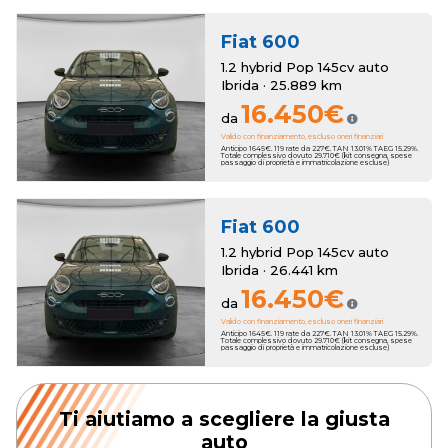
Fiat
600
1.2 hybrid Pop 145cv auto
Ibrida · 25.889 km
16.450€
da
Valido con finanziamento, escluso oneri finanziari
Anticipo 1645€. 119 rate da 227€. TAN 13.01% TAEG 15.29%.
Totale complessivo dovuto 29.710€ (kit consegna, spese
passaggio di proprietà e immatricolazione escluse)
Fiat
600
1.2 hybrid Pop 145cv auto
Ibrida · 26.441 km
16.450€
da
Valido con finanziamento, escluso oneri finanziari
Anticipo 1645€. 119 rate da 227€. TAN 13.01% TAEG 15.29%.
Totale complessivo dovuto 29.710€ (kit consegna, spese
passaggio di proprietà e immatricolazione escluse)
Ti aiutiamo a scegliere la giusta
auto