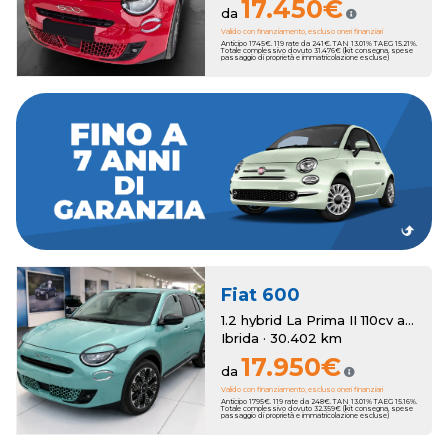
17.450€
da
Valido con finanziamento, escluso oneri finanziari
Anticipo 1745€. 119 rate da 241€. TAN 13.01% TAEG 15.21%.
Totale complessivo dovuto 31.476€ (kit consegna, spese
passaggio di proprietà e immatricolazione escluse)
estendere la copertura fino a 7 anni.
In entrambi i casi, al momento dell'acquisto, puoi scegliere di
beneficerai di un anno di garanzia Romana Auto.
madre, al pari delle auto nuove, mentre sui modelli usati
Le vetture km zero godono di due anni di garanzia di casa
Fiat
600
1.2 hybrid La Prima II 110cv auto
Ibrida · 30.402 km
17.950€
da
Valido con finanziamento, escluso oneri finanziari
Anticipo 1795€. 119 rate da 248€. TAN 13.01% TAEG 15.16%.
Totale complessivo dovuto 32.359€ (kit consegna, spese
passaggio di proprietà e immatricolazione escluse)