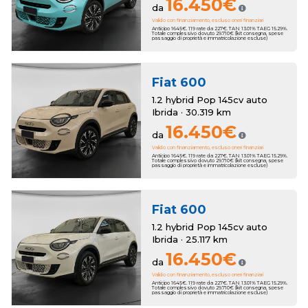
16.450€
da
Valido con finanziamento, escluso oneri finanziari
Anticipo 1645€. 119 rate da 227€. TAN 13.01% TAEG 15.29%.
Totale complessivo dovuto 29.710€ (kit consegna, spese
passaggio di proprietà e immatricolazione escluse)
Fiat
600
1.2 hybrid Pop 145cv auto
Ibrida · 30.319 km
16.450€
da
Valido con finanziamento, escluso oneri finanziari
Anticipo 1645€. 119 rate da 227€. TAN 13.01% TAEG 15.29%.
Totale complessivo dovuto 29.710€ (kit consegna, spese
passaggio di proprietà e immatricolazione escluse)
Fiat
600
1.2 hybrid Pop 145cv auto
Ibrida · 25.117 km
16.450€
da
Valido con finanziamento, escluso oneri finanziari
Anticipo 1645€. 119 rate da 227€. TAN 13.01% TAEG 15.29%.
Totale complessivo dovuto 29.710€ (kit consegna, spese
passaggio di proprietà e immatricolazione escluse)