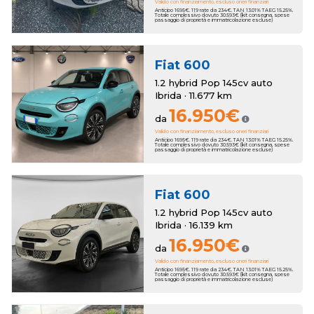
Valido con finanziamento, escluso oneri finanziari
Anticipo 1695€. 119 rate da 234€. TAN 13.01% TAEG 15.25%.
Totale complessivo dovuto 30.593€ (kit consegna, spese
passaggio di proprietà e immatricolazione escluse)
Fiat
600
1.2 hybrid Pop 145cv auto
Ibrida · 11.677 km
16.950€
da
Valido con finanziamento, escluso oneri finanziari
Anticipo 1695€. 119 rate da 234€. TAN 13.01% TAEG 15.25%.
Totale complessivo dovuto 30.593€ (kit consegna, spese
passaggio di proprietà e immatricolazione escluse)
Fiat
600
1.2 hybrid Pop 145cv auto
Ibrida · 16.139 km
16.950€
da
Valido con finanziamento, escluso oneri finanziari
Anticipo 1695€. 119 rate da 234€. TAN 13.01% TAEG 15.25%.
Totale complessivo dovuto 30.593€ (kit consegna, spese
passaggio di proprietà e immatricolazione escluse)