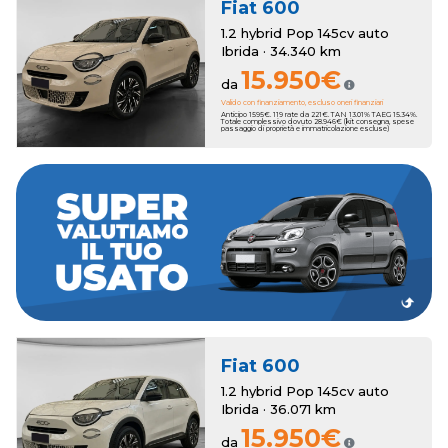
Fiat
600
1.2 hybrid Pop 145cv auto
Ibrida · 34.340 km
15.950€
da
Valido con finanziamento, escluso oneri finanziari
Anticipo 1595€. 119 rate da 221€. TAN 13.01% TAEG 15.34%.
Totale complessivo dovuto 28.946€ (kit consegna, spese
passaggio di proprietà e immatricolazione escluse)
dei bonus anche sull'usato che vale zero!
a 3250€. Hai un usato da rottamare? Romana Auto ha pensato a
della tua nuova auto, con una super valutazione aggiuntiva fino
Romana Auto sottrae il suo valore al momento dell'acquisto
Hai una permuta?
Fiat
600
1.2 hybrid Pop 145cv auto
Ibrida · 36.071 km
15.950€
da