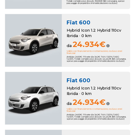
Totale complessivo dovuto 39.695€ (kit consegna, spese
passaggio di proprietà e immatricolazione escluse)
Fiat
600
Hybrid Icon 1.2 Hybrid 110cv
Ibrida · 0 km
24.934€
da
Valido con finanziamento e rottamazione, escluso oneri
finanziari
Anticipo 2493€. 119 rate da 342€. TAN 13.01% TAEG
14.55%. Totale complessivo dovuto 44.243€ (kit consegna,
spese passaggio di proprietà e immatricolazione escluse)
Fiat
600
Hybrid Icon 1.2 Hybrid 110cv
Ibrida · 0 km
24.934€
da
Valido con finanziamento e rottamazione, escluso oneri
finanziari
Anticipo 2493€. 119 rate da 342€. TAN 13.01% TAEG
14.55%. Totale complessivo dovuto 44.243€ (kit consegna,
spese passaggio di proprietà e immatricolazione escluse)