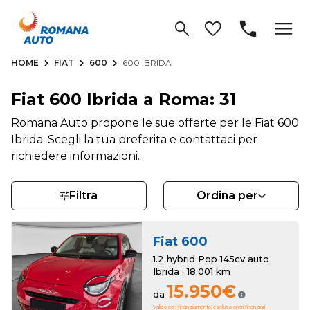
HOME
FIAT
600
600 IBRIDA
Fiat 600 Ibrida a Roma: 31
Romana Auto propone le sue offerte per le Fiat 600
Ibrida. Scegli la tua preferita e contattaci per
richiedere informazioni.
Filtra
Ordina per
Fiat
600
1.2 hybrid Pop 145cv auto
Ibrida · 18.001 km
15.950€
da
Valido con finanziamento, escluso oneri finanziari