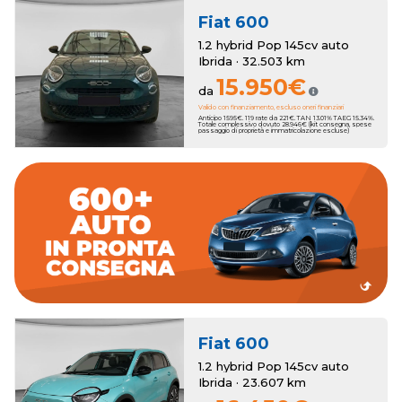
Fiat
600
1.2 hybrid Pop 145cv auto
Ibrida · 32.503 km
15.950€
da
Valido con finanziamento, escluso oneri finanziari
Anticipo 1595€. 119 rate da 221€. TAN 13.01% TAEG 15.34%.
Totale complessivo dovuto 28.946€ (kit consegna, spese
passaggio di proprietà e immatricolazione escluse)
dall'esperienza del nostro Team.
migliori marchi accompagnato passa dopo passo
Concediti l'auto perfetta sceglienda fra oltre 600 vetture dei
consegna rapida.
e un'ampia scelta di auto km zero che ti garantiranno la
Romana Auto propone una selezione accurata di vetture usate
Fiat
600
1.2 hybrid Pop 145cv auto
Ibrida · 23.607 km