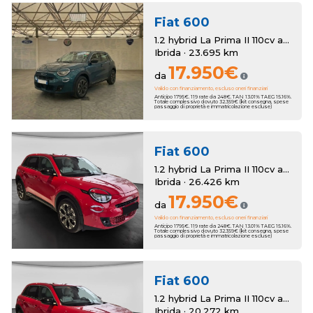
Fiat
600
1.2 hybrid La Prima II 110cv auto
Ibrida · 23.695 km
17.950€
da
Valido con finanziamento, escluso oneri finanziari
Anticipo 1795€. 119 rate da 248€. TAN 13.01% TAEG 15.16%.
Totale complessivo dovuto 32.359€ (kit consegna, spese
passaggio di proprietà e immatricolazione escluse)
Fiat
600
1.2 hybrid La Prima II 110cv auto
Ibrida · 26.426 km
17.950€
da
Valido con finanziamento, escluso oneri finanziari
Anticipo 1795€. 119 rate da 248€. TAN 13.01% TAEG 15.16%.
Totale complessivo dovuto 32.359€ (kit consegna, spese
passaggio di proprietà e immatricolazione escluse)
Fiat
600
1.2 hybrid La Prima II 110cv auto
Ibrida · 20.272 km