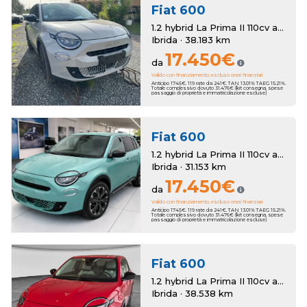
Fiat
600
1.2 hybrid La Prima II 110cv auto
Ibrida · 38.183 km
17.450€
da
Valido con finanziamento, escluso oneri finanziari
Anticipo 1745€. 119 rate da 241€. TAN 13.01% TAEG 15.21%.
Totale complessivo dovuto 31.476€ (kit consegna, spese
passaggio di proprietà e immatricolazione escluse)
Fiat
600
1.2 hybrid La Prima II 110cv auto
Ibrida · 31.153 km
17.450€
da
Valido con finanziamento, escluso oneri finanziari
Anticipo 1745€. 119 rate da 241€. TAN 13.01% TAEG 15.21%.
Totale complessivo dovuto 31.476€ (kit consegna, spese
passaggio di proprietà e immatricolazione escluse)
Fiat
600
1.2 hybrid La Prima II 110cv auto
Ibrida · 38.538 km