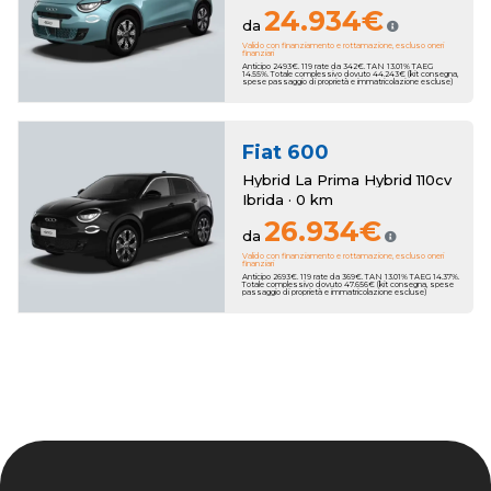
24.934€
da
Valido con finanziamento e rottamazione, escluso oneri
finanziari
Anticipo 2493€. 119 rate da 342€. TAN 13.01% TAEG
14.55%. Totale complessivo dovuto 44.243€ (kit consegna,
spese passaggio di proprietà e immatricolazione escluse)
Fiat
600
Hybrid La Prima Hybrid 110cv
Ibrida · 0 km
26.934€
da
Valido con finanziamento e rottamazione, escluso oneri
finanziari
Anticipo 2693€. 119 rate da 369€. TAN 13.01% TAEG 14.37%.
Totale complessivo dovuto 47.656€ (kit consegna, spese
passaggio di proprietà e immatricolazione escluse)