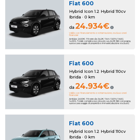
Fiat
600
Hybrid Icon 1.2 Hybrid 110cv
Ibrida · 0 km
24.934€
da
Valido con finanziamento e rottamazione, escluso oneri
finanziari
Anticipo 2493€. 119 rate da 342€. TAN 13.01% TAEG
14.55%. Totale complessivo dovuto 44.243€ (kit consegna,
spese passaggio di proprietà e immatricolazione escluse)
Fiat
600
Hybrid Icon 1.2 Hybrid 110cv
Ibrida · 0 km
24.934€
da
Valido con finanziamento e rottamazione, escluso oneri
finanziari
Anticipo 2493€. 119 rate da 342€. TAN 13.01% TAEG
14.55%. Totale complessivo dovuto 44.243€ (kit consegna,
spese passaggio di proprietà e immatricolazione escluse)
Fiat
600
Hybrid Icon 1.2 Hybrid 110cv
Ibrida · 0 km