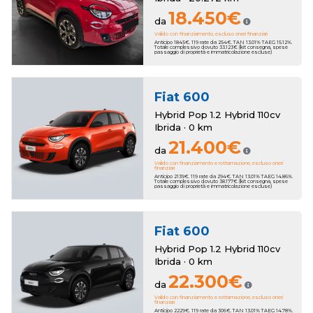
18.450€
da
Valido con finanziamento, escluso oneri finanziari
Anticipo 1845€. 119 rate da 254€. TAN 13.01% TAEG 15.12%.
Totale complessivo dovuto 33.123€ (kit consegna, spese
passaggio di proprietà e immatricolazione escluse)
Fiat
600
Hybrid Pop 1.2 Hybrid 110cv
Ibrida · 0 km
21.400€
da
Valido con finanziamento e rottamazione, escluso oneri
finanziari
Anticipo 2139€. 119 rate da 294€. TAN 13.01% TAEG 14.86%.
Totale complessivo dovuto 38.177€ (kit consegna, spese
passaggio di proprietà e immatricolazione escluse)
Fiat
600
Hybrid Pop 1.2 Hybrid 110cv
Ibrida · 0 km
22.300€
da
Valido con finanziamento e rottamazione, escluso oneri
finanziari
Anticipo 2229€. 119 rate da 306€. TAN 13.01% TAEG 14.78%.