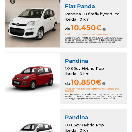
Fiat
Panda
Pandina 1.0 firefly hybrid Icon s&s 65cv 5p.ti
Ibrida · 0 km
10.450€
da
Valido con finanziamento, escluso oneri finanziari
Anticipo 1045€. 119 rate da 146€. TAN 13.01% TAEG 15.82%.
Totale complessivo dovuto 19.471€ (kit consegna, spese
passaggio di proprietà e immatricolazione escluse)
Pandina
1.0 65cv Hybrid Pop
Ibrida · 0 km
10.850€
da
Valido con finanziamento e rottamazione, escluso oneri
finanziari
Anticipo 1085€. 119 rate da 152€. TAN 13.01% TAEG 15.79%.
Totale complessivo dovuto 20.225€ (kit consegna, spese
passaggio di proprietà e immatricolazione escluse)
Pandina
1.0 65cv Hybrid Pop
Ibrida · 0 km