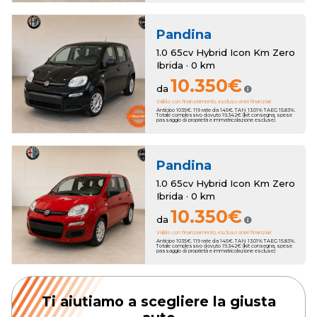
Pandina
1.0 65cv Hybrid Icon Km Zero
Ibrida · 0 km
10.350€
da
Valido con finanziamento, escluso oneri finanziari
Anticipo 1035€. 119 rate da 145€. TAN 13.01% TAEG 15.83%.
Totale complessivo dovuto 19.342€ (kit consegna, spese
passaggio di proprietà e immatricolazione escluse)
Pandina
1.0 65cv Hybrid Icon Km Zero
Ibrida · 0 km
10.350€
da
Valido con finanziamento, escluso oneri finanziari
Anticipo 1035€. 119 rate da 145€. TAN 13.01% TAEG 15.83%.
Totale complessivo dovuto 19.342€ (kit consegna, spese
passaggio di proprietà e immatricolazione escluse)
Ti aiutiamo a scegliere la giusta