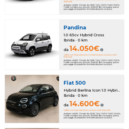
finanziari
Anticipo 1405€. 119 rate da 195€. TAN 13.01% TAEG 15.51%.
Totale complessivo dovuto 25.662€ (kit consegna, spese
passaggio di proprietà e immatricolazione escluse)
Pandina
1.0 65cv Hybrid Cross
Ibrida · 0 km
14.050€
da
Valido con finanziamento e rottamazione, escluso oneri
finanziari
Anticipo 1405€. 119 rate da 195€. TAN 13.01% TAEG 15.51%.
Totale complessivo dovuto 25.662€ (kit consegna, spese
passaggio di proprietà e immatricolazione escluse)
Fiat
500
Hybrid Berlina Icon 1.0 Hybrid Berlina Km Zero
Ibrida · 0 km
14.600€
da
Valido con finanziamento, escluso oneri finanziari
Anticipo 1460€. 119 rate da 202€. TAN 13.01% TAEG 15.46%.
Totale complessivo dovuto 26.550€ (kit consegna, spese
passaggio di proprietà e immatricolazione escluse)