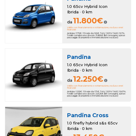
1.0 65cv Hybrid Icon
Ibrida · 0 km
11.800€
da
Valido con finanziamento e rottamazione, escluso oneri
finanziari
Anticipo 1179€. 119 rate da 165€. TAN 13.01% TAEG 15.7%.
Totale complessivo dovuto 21.866€ (kit consegna, spese
passaggio di proprietà e immatricolazione escluse)
Pandina
1.0 65cv Hybrid Icon
Ibrida · 0 km
12.250€
da
Valido con finanziamento e rottamazione, escluso oneri
finanziari
Anticipo 1225€. 119 rate da 171€. TAN 13.01% TAEG 15.67%.
Totale complessivo dovuto 22.626€ (kit consegna, spese
passaggio di proprietà e immatricolazione escluse)
Pandina Cross
1.0 firefly hybrid s&s 65cv
Ibrida · 0 km