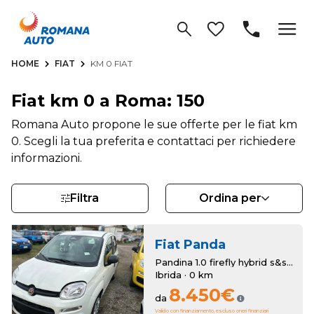
HOME
FIAT
KM 0 FIAT
Fiat km 0 a Roma: 150
Romana Auto propone le sue offerte per le fiat km
0. Scegli la tua preferita e contattaci per richiedere
informazioni.
Filtra
Ordina per
Fiat
Panda
Pandina 1.0 firefly hybrid s&s 70cv 5p.ti
Ibrida · 0 km
8.450€
da
Valido con finanziamento, escluso oneri finanziari