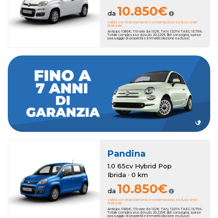
10.850€
da
Valido con finanziamento e rottamazione, escluso oneri
finanziari
Anticipo 1085€. 119 rate da 152€. TAN 13.01% TAEG 15.79%.
Totale complessivo dovuto 20.225€ (kit consegna, spese
passaggio di proprietà e immatricolazione escluse)
estendere la copertura fino a 7 anni.
In entrambi i casi, al momento dell'acquisto, puoi scegliere di
beneficerai di un anno di garanzia Romana Auto.
madre, al pari delle auto nuove, mentre sui modelli usati
Le vetture km zero godono di due anni di garanzia di casa
Pandina
1.0 65cv Hybrid Pop
Ibrida · 0 km
10.850€
da
Valido con finanziamento e rottamazione, escluso oneri
finanziari
Anticipo 1085€. 119 rate da 152€. TAN 13.01% TAEG 15.79%.
Totale complessivo dovuto 20.225€ (kit consegna, spese
passaggio di proprietà e immatricolazione escluse)