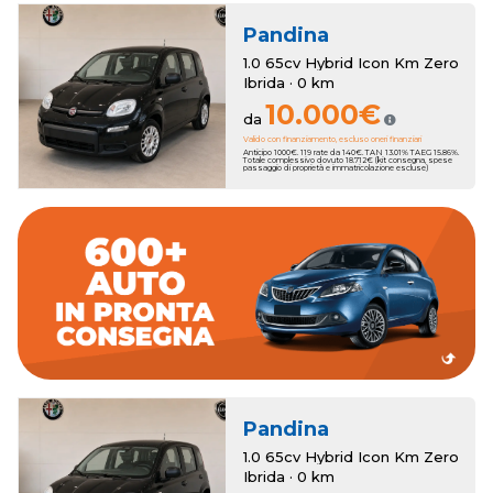
Pandina
1.0 65cv Hybrid Icon Km Zero
Ibrida · 0 km
10.000€
da
Valido con finanziamento, escluso oneri finanziari
Anticipo 1000€. 119 rate da 140€. TAN 13.01% TAEG 15.86%.
Totale complessivo dovuto 18.712€ (kit consegna, spese
passaggio di proprietà e immatricolazione escluse)
dall'esperienza del nostro Team.
migliori marchi accompagnato passa dopo passo
Concediti l'auto perfetta sceglienda fra oltre 600 vetture dei
consegna rapida.
e un'ampia scelta di auto km zero che ti garantiranno la
Romana Auto propone una selezione accurata di vetture usate
Pandina
1.0 65cv Hybrid Icon Km Zero
Ibrida · 0 km