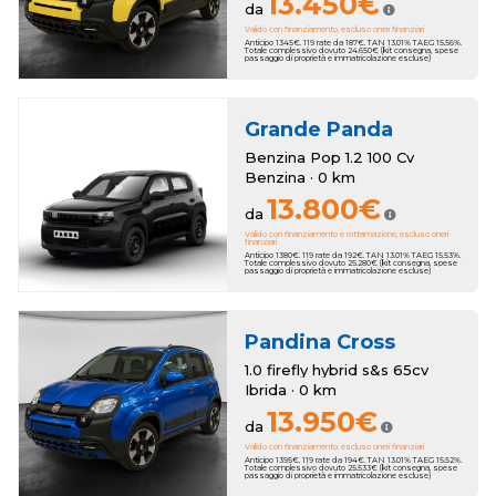
13.450€
da
Valido con finanziamento, escluso oneri finanziari
Anticipo 1345€. 119 rate da 187€. TAN 13.01% TAEG 15.56%.
Totale complessivo dovuto 24.650€ (kit consegna, spese
passaggio di proprietà e immatricolazione escluse)
Grande Panda
Benzina Pop 1.2 100 Cv
Benzina · 0 km
13.800€
da
Valido con finanziamento e rottamazione, escluso oneri
finanziari
Anticipo 1380€. 119 rate da 192€. TAN 13.01% TAEG 15.53%.
Totale complessivo dovuto 25.280€ (kit consegna, spese
passaggio di proprietà e immatricolazione escluse)
Pandina Cross
1.0 firefly hybrid s&s 65cv
Ibrida · 0 km
13.950€
da
Valido con finanziamento, escluso oneri finanziari
Anticipo 1395€. 119 rate da 194€. TAN 13.01% TAEG 15.52%.
Totale complessivo dovuto 25.533€ (kit consegna, spese
passaggio di proprietà e immatricolazione escluse)