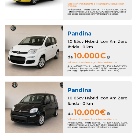
Valido con finanziamento e rottamazione, escluso oneri
finanziari
Anticipo 995€. 119 rate da 140€. TAN 13.01% TAEG 15.87%.
Totale complessivo dovuto 18.707€ (kit consegna, spese
passaggio di proprietà e immatricolazione escluse)
Pandina
1.0 65cv Hybrid Icon Km Zero
Ibrida · 0 km
10.000€
da
Valido con finanziamento, escluso oneri finanziari
Anticipo 1000€. 119 rate da 140€. TAN 13.01% TAEG 15.86%.
Totale complessivo dovuto 18.712€ (kit consegna, spese
passaggio di proprietà e immatricolazione escluse)
Pandina
1.0 65cv Hybrid Icon Km Zero
Ibrida · 0 km
10.000€
da
Valido con finanziamento, escluso oneri finanziari
Anticipo 1000€. 119 rate da 140€. TAN 13.01% TAEG 15.86%.
Totale complessivo dovuto 18.712€ (kit consegna, spese
passaggio di proprietà e immatricolazione escluse)