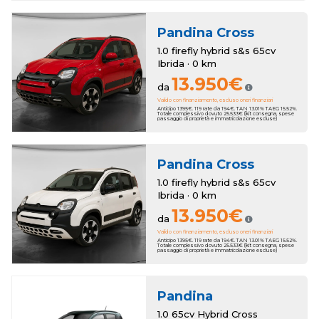
Pandina Cross
1.0 firefly hybrid s&s 65cv
Ibrida · 0 km
13.950€
da
Valido con finanziamento, escluso oneri finanziari
Anticipo 1395€. 119 rate da 194€. TAN 13.01% TAEG 15.52%.
Totale complessivo dovuto 25.533€ (kit consegna, spese
passaggio di proprietà e immatricolazione escluse)
Pandina Cross
1.0 firefly hybrid s&s 65cv
Ibrida · 0 km
13.950€
da
Valido con finanziamento, escluso oneri finanziari
Anticipo 1395€. 119 rate da 194€. TAN 13.01% TAEG 15.52%.
Totale complessivo dovuto 25.533€ (kit consegna, spese
passaggio di proprietà e immatricolazione escluse)
Pandina
1.0 65cv Hybrid Cross