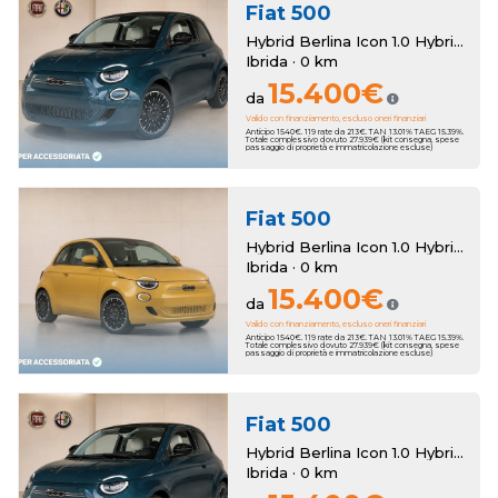
Fiat
500
Hybrid Berlina Icon 1.0 Hybrid Berlina Km Zero
Ibrida · 0 km
15.400€
da
Valido con finanziamento, escluso oneri finanziari
Anticipo 1540€. 119 rate da 213€. TAN 13.01% TAEG 15.39%.
Totale complessivo dovuto 27.939€ (kit consegna, spese
passaggio di proprietà e immatricolazione escluse)
Fiat
500
Hybrid Berlina Icon 1.0 Hybrid Berlina Km Zero
Ibrida · 0 km
15.400€
da
Valido con finanziamento, escluso oneri finanziari
Anticipo 1540€. 119 rate da 213€. TAN 13.01% TAEG 15.39%.
Totale complessivo dovuto 27.939€ (kit consegna, spese
passaggio di proprietà e immatricolazione escluse)
Fiat
500
Hybrid Berlina Icon 1.0 Hybrid Berlina Km Zero
Ibrida · 0 km