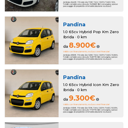
Anticipo 845€. 119 rate da 119€. TAN 13.01% TAEG 16%.
Totale complessivo dovuto 16.058€ (kit consegna, spese
passaggio di proprietà e immatricolazione escluse)
Pandina
1.0 65cv Hybrid Pop Km Zero
Ibrida · 0 km
8.900€
da
Valido con finanziamento, escluso oneri finanziari
Anticipo 890€. 119 rate da 125€. TAN 13.01% TAEG 15.96%.
Totale complessivo dovuto 16.817€ (kit consegna, spese
passaggio di proprietà e immatricolazione escluse)
Pandina
1.0 65cv Hybrid Icon Km Zero
Ibrida · 0 km
9.300€
da
Valido con finanziamento, escluso oneri finanziari
Anticipo 930€. 119 rate da 131€. TAN 13.01% TAEG 15.93%.
Totale complessivo dovuto 17.571€ (kit consegna, spese
passaggio di proprietà e immatricolazione escluse)