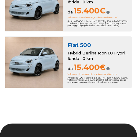
Ibrida · 0 km
15.400€
da
Valido con finanziamento, escluso oneri finanziari
Anticipo 1540€. 119 rate da 213€. TAN 13.01% TAEG 15.39%.
Totale complessivo dovuto 27.939€ (kit consegna, spese
passaggio di proprietà e immatricolazione escluse)
Fiat
500
Hybrid Berlina Icon 1.0 Hybrid Berlina Km Zero
Ibrida · 0 km
15.400€
da
Valido con finanziamento, escluso oneri finanziari
Anticipo 1540€. 119 rate da 213€. TAN 13.01% TAEG 15.39%.
Totale complessivo dovuto 27.939€ (kit consegna, spese
passaggio di proprietà e immatricolazione escluse)