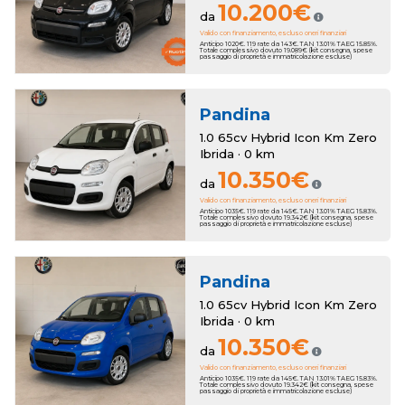
10.200€
da
Valido con finanziamento, escluso oneri finanziari
Anticipo 1020€. 119 rate da 143€. TAN 13.01% TAEG 15.85%.
Totale complessivo dovuto 19.089€ (kit consegna, spese
passaggio di proprietà e immatricolazione escluse)
Pandina
1.0 65cv Hybrid Icon Km Zero
Ibrida · 0 km
10.350€
da
Valido con finanziamento, escluso oneri finanziari
Anticipo 1035€. 119 rate da 145€. TAN 13.01% TAEG 15.83%.
Totale complessivo dovuto 19.342€ (kit consegna, spese
passaggio di proprietà e immatricolazione escluse)
Pandina
1.0 65cv Hybrid Icon Km Zero
Ibrida · 0 km
10.350€
da
Valido con finanziamento, escluso oneri finanziari
Anticipo 1035€. 119 rate da 145€. TAN 13.01% TAEG 15.83%.
Totale complessivo dovuto 19.342€ (kit consegna, spese
passaggio di proprietà e immatricolazione escluse)