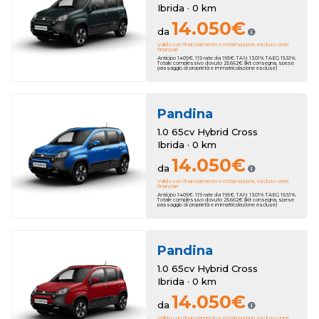
Ibrida · 0 km
14.050€
da
Valido con finanziamento e rottamazione, escluso oneri
finanziari
Anticipo 1405€. 119 rate da 195€. TAN 13.01% TAEG 15.51%.
Totale complessivo dovuto 25.662€ (kit consegna, spese
passaggio di proprietà e immatricolazione escluse)
Pandina
1.0 65cv Hybrid Cross
Ibrida · 0 km
14.050€
da
Valido con finanziamento e rottamazione, escluso oneri
finanziari
Anticipo 1405€. 119 rate da 195€. TAN 13.01% TAEG 15.51%.
Totale complessivo dovuto 25.662€ (kit consegna, spese
passaggio di proprietà e immatricolazione escluse)
Pandina
1.0 65cv Hybrid Cross
Ibrida · 0 km
14.050€
da
Valido con finanziamento e rottamazione, escluso oneri