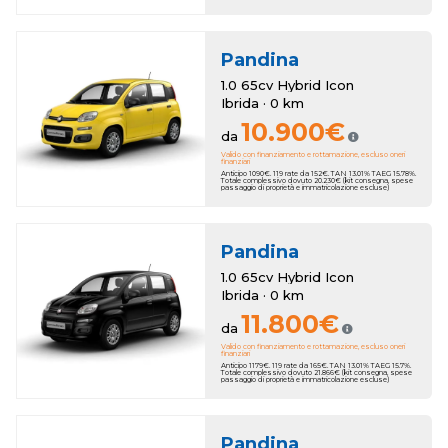
Pandina
1.0 65cv Hybrid Icon
Ibrida · 0 km
10.900€
da
Valido con finanziamento e rottamazione, escluso oneri
finanziari
Anticipo 1090€. 119 rate da 152€. TAN 13.01% TAEG 15.78%.
Totale complessivo dovuto 20.230€ (kit consegna, spese
passaggio di proprietà e immatricolazione escluse)
Pandina
1.0 65cv Hybrid Icon
Ibrida · 0 km
11.800€
da
Valido con finanziamento e rottamazione, escluso oneri
finanziari
Anticipo 1179€. 119 rate da 165€. TAN 13.01% TAEG 15.7%.
Totale complessivo dovuto 21.866€ (kit consegna, spese
passaggio di proprietà e immatricolazione escluse)
Pandina