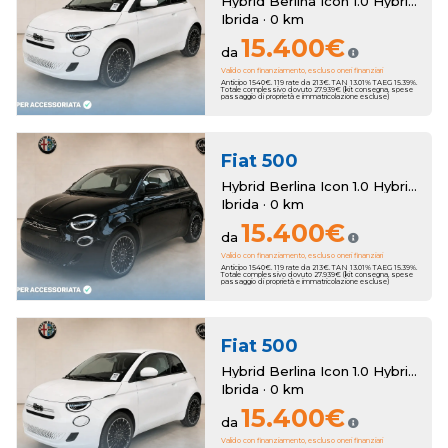
Hybrid Berlina Icon 1.0 Hybrid Berlina Km Zero
Ibrida · 0 km
15.400€
da
Valido con finanziamento, escluso oneri finanziari
Anticipo 1540€. 119 rate da 213€. TAN 13.01% TAEG 15.39%.
Totale complessivo dovuto 27.939€ (kit consegna, spese
passaggio di proprietà e immatricolazione escluse)
Fiat
500
Hybrid Berlina Icon 1.0 Hybrid Berlina Km Zero
Ibrida · 0 km
15.400€
da
Valido con finanziamento, escluso oneri finanziari
Anticipo 1540€. 119 rate da 213€. TAN 13.01% TAEG 15.39%.
Totale complessivo dovuto 27.939€ (kit consegna, spese
passaggio di proprietà e immatricolazione escluse)
Fiat
500
Hybrid Berlina Icon 1.0 Hybrid Berlina Km Zero
Ibrida · 0 km
15.400€
da
Valido con finanziamento, escluso oneri finanziari