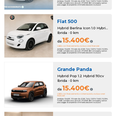
Anticipo 1540€. 119 rate da 213€. TAN 13.01% TAEG 15.39%.
Totale complessivo dovuto 27.939€ (kit consegna, spese
passaggio di proprietà e immatricolazione escluse)
Fiat
500
Hybrid Berlina Icon 1.0 Hybrid Berlina Km Zero
Ibrida · 0 km
15.400€
da
Valido con finanziamento, escluso oneri finanziari
Anticipo 1540€. 119 rate da 213€. TAN 13.01% TAEG 15.39%.
Totale complessivo dovuto 27.939€ (kit consegna, spese
passaggio di proprietà e immatricolazione escluse)
Grande Panda
Hybrid Pop 1.2 Hybrid 110cv
Ibrida · 0 km
15.400€
da
Valido con finanziamento e rottamazione, escluso oneri
finanziari
Anticipo 1540€. 119 rate da 213€. TAN 13.01% TAEG 15.39%.
Totale complessivo dovuto 27.939€ (kit consegna, spese
passaggio di proprietà e immatricolazione escluse)