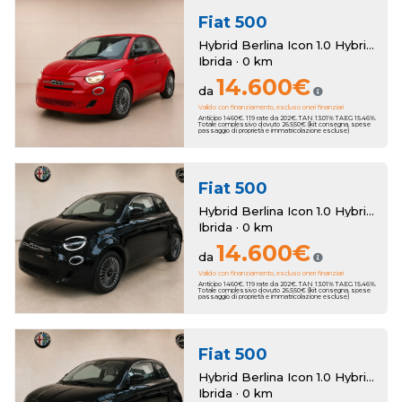
Fiat
500
Hybrid Berlina Icon 1.0 Hybrid Berlina Km Zero
Ibrida · 0 km
14.600€
da
Valido con finanziamento, escluso oneri finanziari
Anticipo 1460€. 119 rate da 202€. TAN 13.01% TAEG 15.46%.
Totale complessivo dovuto 26.550€ (kit consegna, spese
passaggio di proprietà e immatricolazione escluse)
Fiat
500
Hybrid Berlina Icon 1.0 Hybrid Berlina Km Zero
Ibrida · 0 km
14.600€
da
Valido con finanziamento, escluso oneri finanziari
Anticipo 1460€. 119 rate da 202€. TAN 13.01% TAEG 15.46%.
Totale complessivo dovuto 26.550€ (kit consegna, spese
passaggio di proprietà e immatricolazione escluse)
Fiat
500
Hybrid Berlina Icon 1.0 Hybrid Berlina Km Zero
Ibrida · 0 km