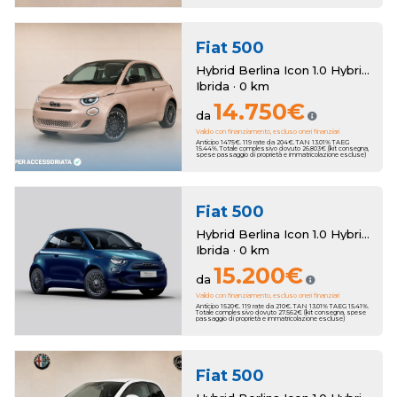
Fiat
500
Hybrid Berlina Icon 1.0 Hybrid Berlina Km Zero
Ibrida · 0 km
14.750€
da
Valido con finanziamento, escluso oneri finanziari
Anticipo 1475€. 119 rate da 204€. TAN 13.01% TAEG
15.44%. Totale complessivo dovuto 26.803€ (kit consegna,
spese passaggio di proprietà e immatricolazione escluse)
Fiat
500
Hybrid Berlina Icon 1.0 Hybrid Berlina Km Zero
Ibrida · 0 km
15.200€
da
Valido con finanziamento, escluso oneri finanziari
Anticipo 1520€. 119 rate da 210€. TAN 13.01% TAEG 15.41%.
Totale complessivo dovuto 27.562€ (kit consegna, spese
passaggio di proprietà e immatricolazione escluse)
Fiat
500