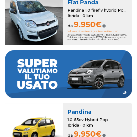
Fiat
Panda
Pandina 1.0 firefly hybrid Pop s&s 70cv
Ibrida · 0 km
9.950€
da
Valido con finanziamento, escluso oneri finanziari
Anticipo 995€. 119 rate da 140€. TAN 13.01% TAEG 15.87%.
Totale complessivo dovuto 18.707€ (kit consegna, spese
passaggio di proprietà e immatricolazione escluse)
dei bonus anche sull'usato che vale zero!
a 3250€. Hai un usato da rottamare? Romana Auto ha pensato a
della tua nuova auto, con una super valutazione aggiuntiva fino
Romana Auto sottrae il suo valore al momento dell'acquisto
Hai una permuta?
Pandina
1.0 65cv Hybrid Pop
Ibrida · 0 km
9.950€
da