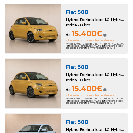
Fiat
500
Hybrid Berlina Icon 1.0 Hybrid Berlina Km Zero
Ibrida · 0 km
15.400€
da
Valido con finanziamento, escluso oneri finanziari
Anticipo 1540€. 119 rate da 213€. TAN 13.01% TAEG 15.39%.
Totale complessivo dovuto 27.939€ (kit consegna, spese
passaggio di proprietà e immatricolazione escluse)
Fiat
500
Hybrid Berlina Icon 1.0 Hybrid Berlina Km Zero
Ibrida · 0 km
15.400€
da
Valido con finanziamento, escluso oneri finanziari
Anticipo 1540€. 119 rate da 213€. TAN 13.01% TAEG 15.39%.
Totale complessivo dovuto 27.939€ (kit consegna, spese
passaggio di proprietà e immatricolazione escluse)
Fiat
500
Hybrid Berlina Icon 1.0 Hybrid Berlina Km Zero