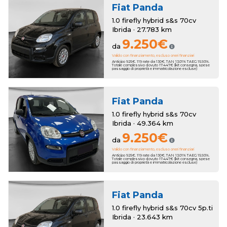
Fiat
Panda
1.0 firefly hybrid s&s 70cv
Ibrida · 27.783 km
9.250€
da
Valido con finanziamento, escluso oneri finanziari
Anticipo 925€. 119 rate da 130€. TAN 13.01% TAEG 15.93%.
Totale complessivo dovuto 17.447€ (kit consegna, spese
passaggio di proprietà e immatricolazione escluse)
Fiat
Panda
1.0 firefly hybrid s&s 70cv
Ibrida · 49.364 km
9.250€
da
Valido con finanziamento, escluso oneri finanziari
Anticipo 925€. 119 rate da 130€. TAN 13.01% TAEG 15.93%.
Totale complessivo dovuto 17.447€ (kit consegna, spese
passaggio di proprietà e immatricolazione escluse)
Fiat
Panda
1.0 firefly hybrid s&s 70cv 5p.ti
Ibrida · 23.643 km