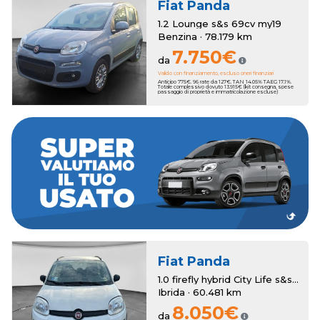
Fiat
Panda
1.2 Lounge s&s 69cv my19
Benzina · 78.179 km
7.750€
da
Valido con finanziamento, escluso oneri finanziari
Anticipo 775€. 96 rate da 127€. TAN 14.05% TAEG 17.1%.
Totale complessivo dovuto 13.915€ (kit consegna, spese
passaggio di proprietà e immatricolazione escluse)
dei bonus anche sull'usato che vale zero!
a 3250€. Hai un usato da rottamare? Romana Auto ha pensato a
della tua nuova auto, con una super valutazione aggiuntiva fino
Romana Auto sottrae il suo valore al momento dell'acquisto
Hai una permuta?
Fiat
Panda
1.0 firefly hybrid City Life s&s 70cv
Ibrida · 60.481 km
8.050€
da