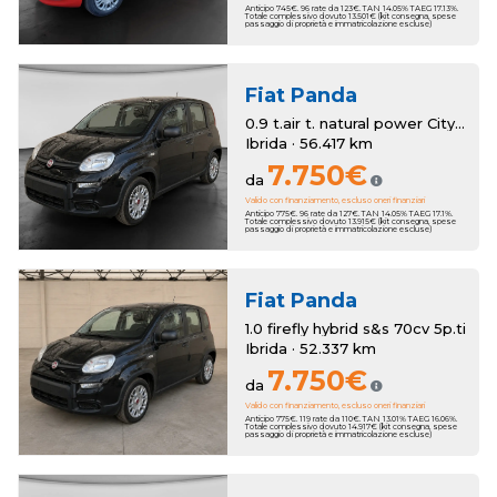
Anticipo 745€. 96 rate da 123€. TAN 14.05% TAEG 17.13%.
Totale complessivo dovuto 13.501€ (kit consegna, spese
passaggio di proprietà e immatricolazione escluse)
Fiat
Panda
0.9 t.air t. natural power City Life 70cv 5p.ti
Ibrida · 56.417 km
7.750€
da
Valido con finanziamento, escluso oneri finanziari
Anticipo 775€. 96 rate da 127€. TAN 14.05% TAEG 17.1%.
Totale complessivo dovuto 13.915€ (kit consegna, spese
passaggio di proprietà e immatricolazione escluse)
Fiat
Panda
1.0 firefly hybrid s&s 70cv 5p.ti
Ibrida · 52.337 km
7.750€
da
Valido con finanziamento, escluso oneri finanziari
Anticipo 775€. 119 rate da 110€. TAN 13.01% TAEG 16.06%.
Totale complessivo dovuto 14.917€ (kit consegna, spese
passaggio di proprietà e immatricolazione escluse)