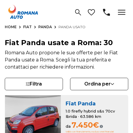
HOME
FIAT
PANDA
PANDA USATO
Fiat Panda usate a Roma: 30
Romana Auto propone le sue offerte per le Fiat
Panda usate a Roma. Scegli la tua preferita e
contattaci per richiedere informazioni.
Filtra
Ordina per
Fiat
Panda
1.0 firefly hybrid s&s 70cv
Ibrida · 63.586 km
7.450€
da
Valido con finanziamento, escluso oneri finanziari