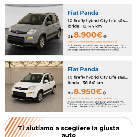
Fiat
Panda
1.0 firefly hybrid City Life s&s 70cv
Ibrida · 12.144 km
8.900€
da
Valido con finanziamento, escluso oneri finanziari
Anticipo 890€. 96 rate da 145€. TAN 14.05% TAEG 17%.
Totale complessivo dovuto 15.758€ (kit consegna, spese
passaggio di proprietà e immatricolazione escluse)
Fiat
Panda
1.0 firefly hybrid City Life s&s 70cv
Ibrida · 38.641 km
8.950€
da
Valido con finanziamento, escluso oneri finanziari
Anticipo 895€. 96 rate da 146€. TAN 14.05% TAEG 17%.
Totale complessivo dovuto 15.859€ (kit consegna, spese
passaggio di proprietà e immatricolazione escluse)
Ti aiutiamo a scegliere la giusta
auto