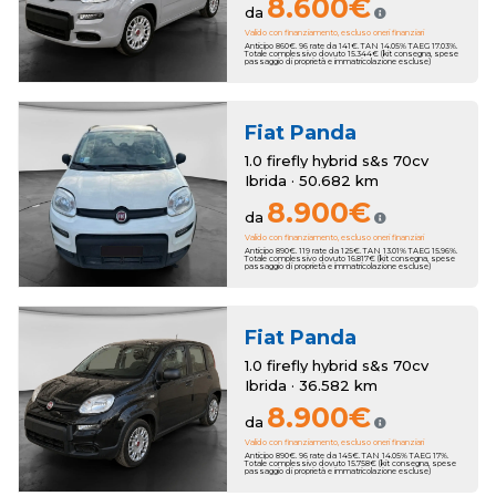
8.600€
da
Valido con finanziamento, escluso oneri finanziari
Anticipo 860€. 96 rate da 141€. TAN 14.05% TAEG 17.03%.
Totale complessivo dovuto 15.344€ (kit consegna, spese
passaggio di proprietà e immatricolazione escluse)
Fiat
Panda
1.0 firefly hybrid s&s 70cv
Ibrida · 50.682 km
8.900€
da
Valido con finanziamento, escluso oneri finanziari
Anticipo 890€. 119 rate da 125€. TAN 13.01% TAEG 15.96%.
Totale complessivo dovuto 16.817€ (kit consegna, spese
passaggio di proprietà e immatricolazione escluse)
Fiat
Panda
1.0 firefly hybrid s&s 70cv
Ibrida · 36.582 km
8.900€
da
Valido con finanziamento, escluso oneri finanziari
Anticipo 890€. 96 rate da 145€. TAN 14.05% TAEG 17%.
Totale complessivo dovuto 15.758€ (kit consegna, spese
passaggio di proprietà e immatricolazione escluse)