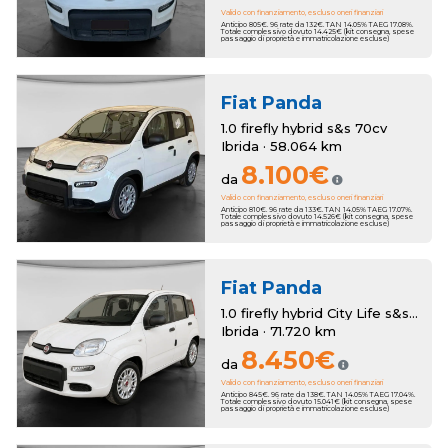
Valido con finanziamento, escluso oneri finanziari
Anticipo 805€. 96 rate da 132€. TAN 14.05% TAEG 17.08%.
Totale complessivo dovuto 14.425€ (kit consegna, spese
passaggio di proprietà e immatricolazione escluse)
Fiat
Panda
1.0 firefly hybrid s&s 70cv
Ibrida · 58.064 km
8.100€
da
Valido con finanziamento, escluso oneri finanziari
Anticipo 810€. 96 rate da 133€. TAN 14.05% TAEG 17.07%.
Totale complessivo dovuto 14.526€ (kit consegna, spese
passaggio di proprietà e immatricolazione escluse)
Fiat
Panda
1.0 firefly hybrid City Life s&s 70cv 5p.ti
Ibrida · 71.720 km
8.450€
da
Valido con finanziamento, escluso oneri finanziari
Anticipo 845€. 96 rate da 138€. TAN 14.05% TAEG 17.04%.
Totale complessivo dovuto 15.041€ (kit consegna, spese
passaggio di proprietà e immatricolazione escluse)