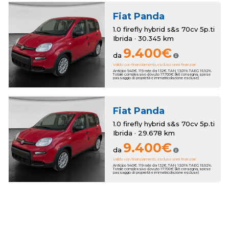
Fiat
Panda
1.0 firefly hybrid s&s 70cv 5p.ti
Ibrida · 30.345 km
9.400€
da
Valido con finanziamento, escluso oneri finanziari
Anticipo 940€. 119 rate da 132€. TAN 13.01% TAEG 15.92%.
Totale complessivo dovuto 17.700€ (kit consegna, spese
passaggio di proprietà e immatricolazione escluse)
Fiat
Panda
1.0 firefly hybrid s&s 70cv 5p.ti
Ibrida · 29.678 km
9.400€
da
Valido con finanziamento, escluso oneri finanziari
Anticipo 940€. 119 rate da 132€. TAN 13.01% TAEG 15.92%.
Totale complessivo dovuto 17.700€ (kit consegna, spese
passaggio di proprietà e immatricolazione escluse)