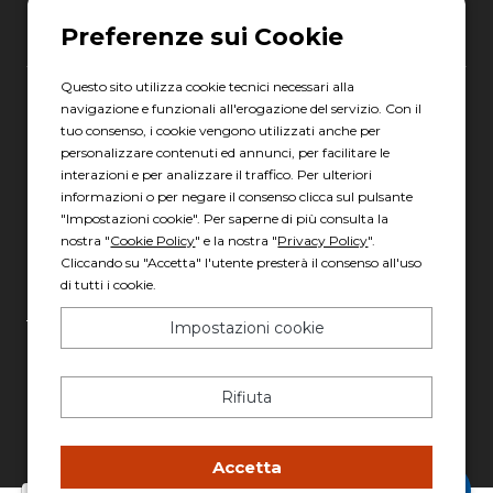
Questo sito utilizza cookie tecnici necessari alla
navigazione e funzionali all'erogazione del servizio. Con il
Gruppo Italia Vendita Auto Spa a socio unico
tuo consenso, i cookie vengono utilizzati anche per
Piazza della Radio, 35 - 00146 Roma
personalizzare contenuti ed annunci, per facilitare le
REA: 1417011 RM
interazioni e per analizzare il traffico. Per ulteriori
informazioni o per negare il consenso clicca sul pulsante
C.F. e P.IVA: 13007321006
"Impostazioni cookie". Per saperne di più consulta la
PEC: italiavenditauto@legalmail.it
nostra "
Cookie Policy
" e la nostra "
Privacy Policy
".
Cliccando su "Accetta" l'utente presterà il consenso all'uso
Capitale sociale: 2.300.000,00 I.V.
di tutti i cookie.
Privacy policy
-
Cookie policy
Impostazioni cookie
Made with 💚 by
AD HOC
Rifiuta
Accetta
Chatta con Stefano