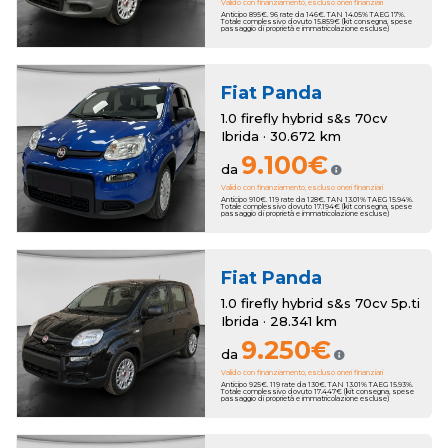
Valido con finanziamento, escluso oneri finanziari
Anticipo 895€. 96 rate da 146€. TAN 14.05% TAEG 17%.
Totale complessivo dovuto 15.859€ (kit consegna, spese
passaggio di proprietà e immatricolazione escluse)
Fiat
Panda
1.0 firefly hybrid s&s 70cv
Ibrida · 30.672 km
9.100€
da
Valido con finanziamento, escluso oneri finanziari
Anticipo 910€. 119 rate da 128€. TAN 13.01% TAEG 15.94%.
Totale complessivo dovuto 17.194€ (kit consegna, spese
passaggio di proprietà e immatricolazione escluse)
Fiat
Panda
1.0 firefly hybrid s&s 70cv 5p.ti
Ibrida · 28.341 km
9.250€
da
Valido con finanziamento, escluso oneri finanziari
Anticipo 925€. 119 rate da 130€. TAN 13.01% TAEG 15.93%.
Totale complessivo dovuto 17.447€ (kit consegna, spese
passaggio di proprietà e immatricolazione escluse)