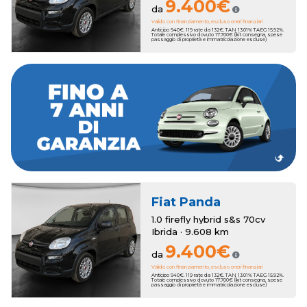
9.400€
da
Valido con finanziamento, escluso oneri finanziari
Anticipo 940€. 119 rate da 132€. TAN 13.01% TAEG 15.92%.
Totale complessivo dovuto 17.700€ (kit consegna, spese
passaggio di proprietà e immatricolazione escluse)
estendere la copertura fino a 7 anni.
In entrambi i casi, al momento dell'acquisto, puoi scegliere di
beneficerai di un anno di garanzia Romana Auto.
madre, al pari delle auto nuove, mentre sui modelli usati
Le vetture km zero godono di due anni di garanzia di casa
Fiat
Panda
1.0 firefly hybrid s&s 70cv
Ibrida · 9.608 km
9.400€
da
Valido con finanziamento, escluso oneri finanziari
Anticipo 940€. 119 rate da 132€. TAN 13.01% TAEG 15.92%.
Totale complessivo dovuto 17.700€ (kit consegna, spese
passaggio di proprietà e immatricolazione escluse)