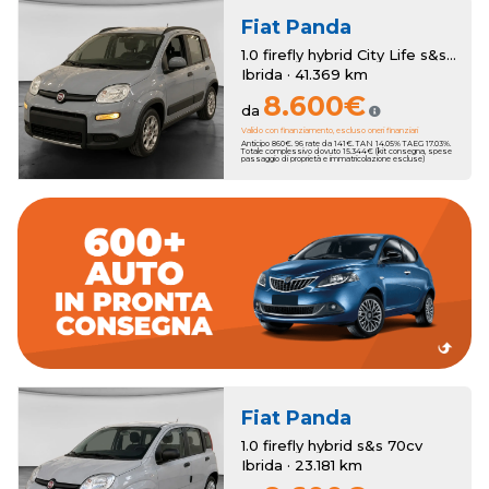
Fiat
Panda
1.0 firefly hybrid City Life s&s 70cv
Ibrida · 41.369 km
8.600€
da
Valido con finanziamento, escluso oneri finanziari
Anticipo 860€. 96 rate da 141€. TAN 14.05% TAEG 17.03%.
Totale complessivo dovuto 15.344€ (kit consegna, spese
passaggio di proprietà e immatricolazione escluse)
dall'esperienza del nostro Team.
migliori marchi accompagnato passa dopo passo
Concediti l'auto perfetta sceglienda fra oltre 600 vetture dei
consegna rapida.
e un'ampia scelta di auto km zero che ti garantiranno la
Romana Auto propone una selezione accurata di vetture usate
Fiat
Panda
1.0 firefly hybrid s&s 70cv
Ibrida · 23.181 km