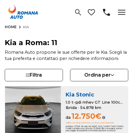
HOME
KIA
Kia a Roma: 11
Romana Auto propone le sue offerte per le Kia. Scegli la
tua preferita e contattaci per richiedere informazioni.
Filtra
Ordina per
Kia
Stonic
1.0 t-gdi mhev GT Line 100cv mt
Ibrida · 54.878 km
12.750€
da
Valido con finanziamento, escluso oneri finanziari
Anticipo 1275€. 96 rate da 206€. TAN 14.05% TAEG 16.66%.
Totale complessivo dovuto 21.999€ (kit consegna, spese
passaggio di proprietà e immatricolazione escluse)