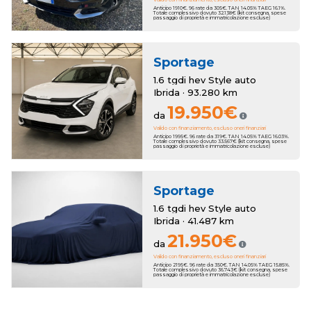
Anticipo 1910€. 96 rate da 305€. TAN 14.05% TAEG 16.1%.
Totale complessivo dovuto 32.138€ (kit consegna, spese
passaggio di proprietà e immatricolazione escluse)
Sportage
1.6 tgdi hev Style auto
Ibrida · 93.280 km
19.950€
da
Valido con finanziamento, escluso oneri finanziari
Anticipo 1995€. 96 rate da 319€. TAN 14.05% TAEG 16.03%.
Totale complessivo dovuto 33.567€ (kit consegna, spese
passaggio di proprietà e immatricolazione escluse)
Sportage
1.6 tgdi hev Style auto
Ibrida · 41.487 km
21.950€
da
Valido con finanziamento, escluso oneri finanziari
Anticipo 2195€. 96 rate da 350€. TAN 14.05% TAEG 15.85%.
Totale complessivo dovuto 36.743€ (kit consegna, spese
passaggio di proprietà e immatricolazione escluse)