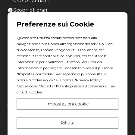
04010 Latina LT
Scopri gli orari
Questo sito utilizza cookie tecnici necessari alla
navigazione e funzionali all'erogazione del servizio. Con il
Gruppo Italia Vendita Auto Spa a socio unico
tuo consenso, i cookie vengono utilizzati anche per
personalizzare contenuti ed annunci, per facilitare le
Piazza della Radio, 35 - 00146 Roma
interazioni e per analizzare il traffico. Per ulteriori
REA: 1417011 RM
informazioni o per negare il consenso clicca sul pulsante
C.F. e P.IVA: 13007321006
"Impostazioni cookie". Per saperne di più consulta la
nostra "
Cookie Policy
" e la nostra "
Privacy Policy
".
PEC: italiavenditauto@legalmail.it
Cliccando su "Accetta" l'utente presterà il consenso all'uso
Capitale sociale: 2.300.000,00 I.V.
di tutti i cookie.
Impostazioni cookie
Privacy policy
-
Cookie policy
Made with 💚 by
AD HOC
Rifiuta