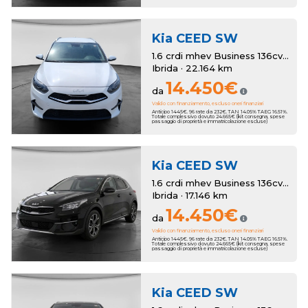
Kia
CEED SW
1.6 crdi mhev Business 136cv dct
Ibrida · 22.164 km
14.450€
da
Valido con finanziamento, escluso oneri finanziari
Anticipo 1445€. 96 rate da 232€. TAN 14.05% TAEG 16.51%.
Totale complessivo dovuto 24.665€ (kit consegna, spese
passaggio di proprietà e immatricolazione escluse)
Kia
CEED SW
1.6 crdi mhev Business 136cv dct
Ibrida · 17.146 km
14.450€
da
Valido con finanziamento, escluso oneri finanziari
Anticipo 1445€. 96 rate da 232€. TAN 14.05% TAEG 16.51%.
Totale complessivo dovuto 24.665€ (kit consegna, spese
passaggio di proprietà e immatricolazione escluse)
Kia
CEED SW