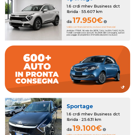
1.6 crdi mhev Business dct
Ibrida · 55.607 km
17.950€
da
Valido con finanziamento, escluso oneri finanziari
Anticipo 1795€. 96 rate da 287€. TAN 14.05% TAEG 16.2%.
Totale complessivo dovuto 30.295€ (kit consegna, spese
passaggio di proprietà e immatricolazione escluse)
dall'esperienza del nostro Team.
migliori marchi accompagnato passa dopo passo
Concediti l'auto perfetta sceglienda fra oltre 600 vetture dei
consegna rapida.
e un'ampia scelta di auto km zero che ti garantiranno la
Romana Auto propone una selezione accurata di vetture usate
Sportage
1.6 crdi mhev Business dct
Ibrida · 25.631 km
19.100€
da
Valido con finanziamento, escluso oneri finanziari