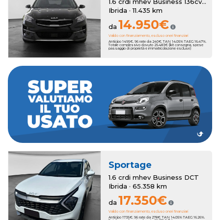
1.6 crdi mhev Business 136cv dct
Ibrida · 11.435 km
14.950€
da
Valido con finanziamento, escluso oneri finanziari
Anticipo 1495€. 96 rate da 240€. TAN 14.05% TAEG 16.47%.
Totale complessivo dovuto 25.483€ (kit consegna, spese
passaggio di proprietà e immatricolazione escluse)
dei bonus anche sull'usato che vale zero!
a 3250€. Hai un usato da rottamare? Romana Auto ha pensato a
della tua nuova auto, con una super valutazione aggiuntiva fino
Romana Auto sottrae il suo valore al momento dell'acquisto
Hai una permuta?
Sportage
1.6 crdi mhev Business DCT
Ibrida · 65.358 km
17.350€
da
Valido con finanziamento, escluso oneri finanziari
Anticipo 1735€. 96 rate da 278€. TAN 14.05% TAEG 16.26%.