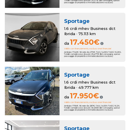
Totale complessivo dovuto 29.371€ (kit consegna, spese
passaggio di proprietà e immatricolazione escluse)
Sportage
1.6 crdi mhev Business dct
Ibrida · 75.113 km
17.450€
da
Valido con finanziamento, escluso oneri finanziari
Anticipo 1745€. 96 rate da 279€. TAN 14.05% TAEG 16.25%.
Totale complessivo dovuto 29.477€ (kit consegna, spese
passaggio di proprietà e immatricolazione escluse)
Sportage
1.6 crdi mhev Business dct
Ibrida · 49.777 km
17.950€
da
Valido con finanziamento, escluso oneri finanziari
Anticipo 1795€. 96 rate da 287€. TAN 14.05% TAEG 16.2%.
Totale complessivo dovuto 30.295€ (kit consegna, spese
passaggio di proprietà e immatricolazione escluse)
Sportage