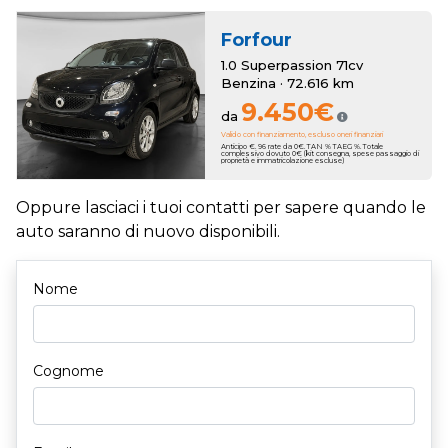
Forfour
1.0 Superpassion 71cv
Benzina · 72.616 km
9.450€
da
Valido con finanziamento, escluso oneri finanziari
Anticipo €. 96 rate da 0€. TAN % TAEG %. Totale
complessivo dovuto 0€ (kit consegna, spese passaggio di
proprietà e immatricolazione escluse)
Oppure lasciaci i tuoi contatti per sapere quando le
auto saranno di nuovo disponibili.
Nome
Cognome