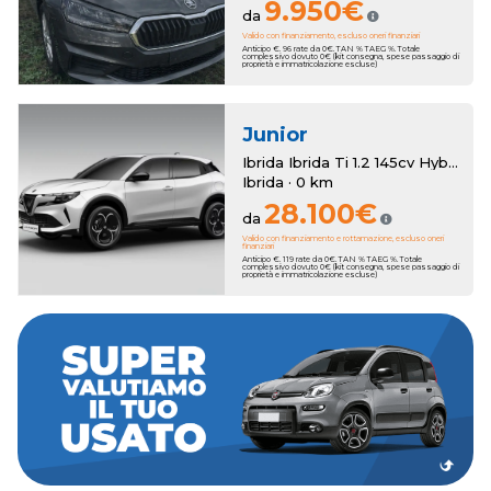
9.950€
da
Valido con finanziamento, escluso oneri finanziari
Anticipo €. 96 rate da 0€. TAN % TAEG %. Totale
complessivo dovuto 0€ (kit consegna, spese passaggio di
proprietà e immatricolazione escluse)
Junior
Ibrida Ibrida Ti 1.2 145cv Hybrid Edct6
Ibrida · 0 km
28.100€
da
Valido con finanziamento e rottamazione, escluso oneri
finanziari
Anticipo €. 119 rate da 0€. TAN % TAEG %. Totale
complessivo dovuto 0€ (kit consegna, spese passaggio di
proprietà e immatricolazione escluse)
dei bonus anche sull'usato che vale zero!
a 3250€. Hai un usato da rottamare? Romana Auto ha pensato a
della tua nuova auto, con una super valutazione aggiuntiva fino
Romana Auto sottrae il suo valore al momento dell'acquisto
Hai una permuta?