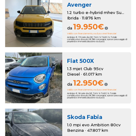
Avenger
1.2 turbo e-hybrid mhev Summit fwd 110cv edct6
Ibrida · 11.876 km
19.950€
da
Valido con finanziamento, escluso oneri finanziari
Anticipo €. 119 rate da 0€. TAN % TAEG %. Totale
complessivo dovuto 0€ (kit consegna, spese passaggio di
proprietà e immatricolazione escluse)
Fiat
500X
1.3 mjet Club 95cv
Diesel · 61.017 km
12.950€
da
Valido con finanziamento, escluso oneri finanziari
Anticipo €. 96 rate da 0€. TAN % TAEG %. Totale
complessivo dovuto 0€ (kit consegna, spese passaggio di
proprietà e immatricolazione escluse)
Skoda
Fabia
1.0 mpi evo Ambition 80cv
Benzina · 47.807 km