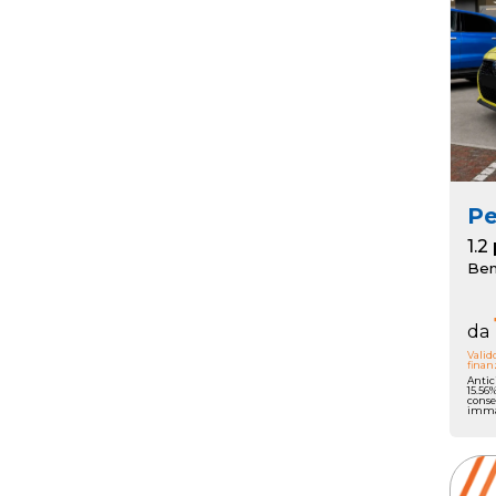
P
Ben
da
Valid
finan
Antic
15.56
conse
immat