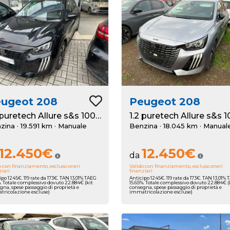
eugeot
208
Peugeot
208
1.2 puretech Allure s&s 100cv
zina · 19.591 km
· Manuale
Benzina · 18.045 km
· Manual
12.450€
12.450€
da
o con finanziamento, escluso oneri
Valido con finanziamento, escluso oneri
ziari
finanziari
ipo 1245€. 119 rate da 173€. TAN 13.01% TAEG
Anticipo 1245€. 119 rate da 173€. TAN 13.01%
%. Totale complessivo dovuto 22.884€ (kit
15.65%. Totale complessivo dovuto 22.884€ (
gna, spese passaggio di proprietà e
consegna, spese passaggio di proprietà e
ricolazione escluse)
immatricolazione escluse)