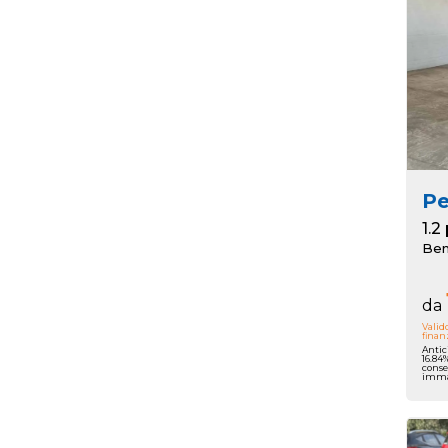
P
Ben
da
Valid
finan
Antic
16.84
conse
immat