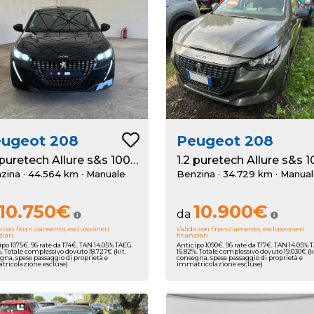
eugeot
208
Peugeot
208
1.2 puretech Allure s&s 100cv
zina · 44.564 km
· Manuale
Benzina · 34.729 km
· Manua
10.750€
10.900€
da
o con finanziamento, escluso oneri
Valido con finanziamento, escluso oneri
ziari
finanziari
ipo 1075€. 96 rate da 174€. TAN 14.05% TAEG
Anticipo 1090€. 96 rate da 177€. TAN 14.05%
%. Totale complessivo dovuto 18.727€ (kit
16.82%. Totale complessivo dovuto 19.030€ (k
gna, spese passaggio di proprietà e
consegna, spese passaggio di proprietà e
ricolazione escluse)
immatricolazione escluse)