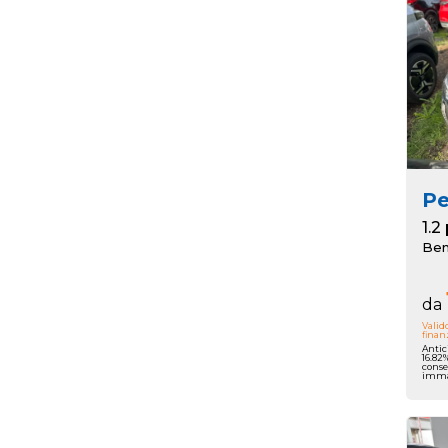
P
Ben
da
Valid
finan
Antic
16.82%
conse
immat