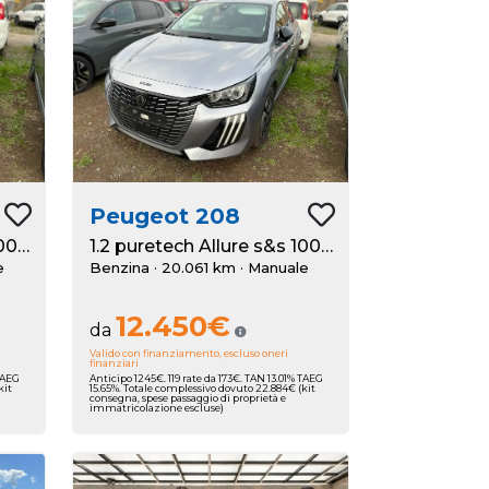
Peugeot
208
1.2 puretech Allure s&s 100cv
1.2 puretech Allure s&s 100cv
e
Benzina · 20.061 km
· Manuale
12.450€
da
Valido con finanziamento, escluso oneri
finanziari
 TAEG
Anticipo 1245€. 119 rate da 173€. TAN 13.01% TAEG
kit
15.65%. Totale complessivo dovuto 22.884€ (kit
consegna, spese passaggio di proprietà e
immatricolazione escluse)