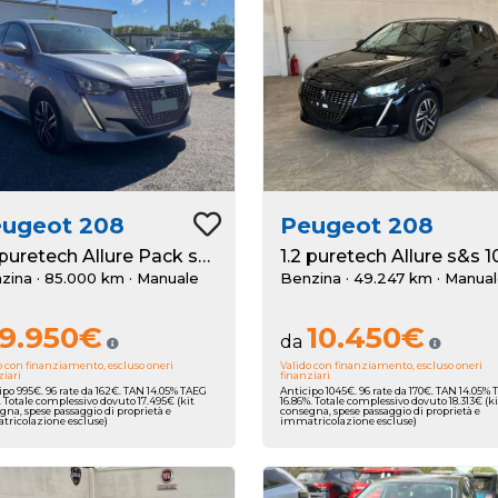
eugeot
208
Peugeot
208
1.2 puretech Allure Pack s&s 100cv
zina · 85.000 km
· Manuale
Benzina · 49.247 km
· Manua
9.950€
10.450€
da
o con finanziamento, escluso oneri
Valido con finanziamento, escluso oneri
ziari
finanziari
ipo 995€. 96 rate da 162€. TAN 14.05% TAEG
Anticipo 1045€. 96 rate da 170€. TAN 14.05%
%. Totale complessivo dovuto 17.495€ (kit
16.86%. Totale complessivo dovuto 18.313€ (ki
gna, spese passaggio di proprietà e
consegna, spese passaggio di proprietà e
ricolazione escluse)
immatricolazione escluse)