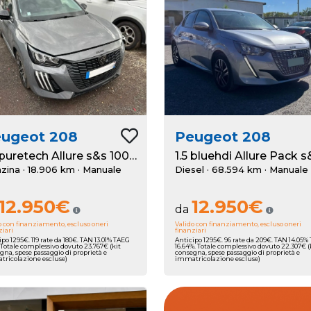
eugeot
208
Peugeot
208
1.2 puretech Allure s&s 100cv
zina · 18.906 km
· Manuale
Diesel · 68.594 km
· Manuale
12.950€
12.950€
da
o con finanziamento, escluso oneri
Valido con finanziamento, escluso oneri
ziari
finanziari
ipo 1295€. 119 rate da 180€. TAN 13.01% TAEG
Anticipo 1295€. 96 rate da 209€. TAN 14.05%
. Totale complessivo dovuto 23.767€ (kit
16.64%. Totale complessivo dovuto 22.307€ (
gna, spese passaggio di proprietà e
consegna, spese passaggio di proprietà e
ricolazione escluse)
immatricolazione escluse)