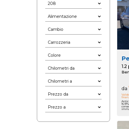
P
Ben
da
Valid
finan
Antic
16.91
conse
immat