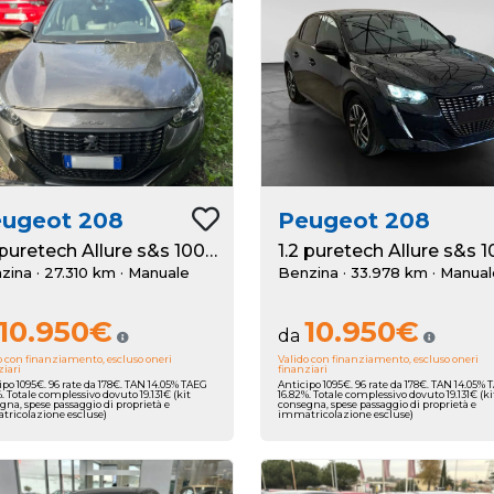
eugeot
208
Peugeot
208
1.2 puretech Allure s&s 100cv
zina · 27.310 km
· Manuale
Benzina · 33.978 km
· Manual
10.950€
10.950€
da
o con finanziamento, escluso oneri
Valido con finanziamento, escluso oneri
ziari
finanziari
ipo 1095€. 96 rate da 178€. TAN 14.05% TAEG
Anticipo 1095€. 96 rate da 178€. TAN 14.05%
. Totale complessivo dovuto 19.131€ (kit
16.82%. Totale complessivo dovuto 19.131€ (ki
gna, spese passaggio di proprietà e
consegna, spese passaggio di proprietà e
ricolazione escluse)
immatricolazione escluse)