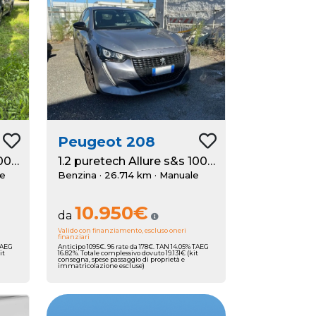
Peugeot
208
1.2 puretech Allure s&s 100cv
1.2 puretech Allure s&s 100cv
le
Benzina · 26.714 km
· Manuale
10.950€
da
Valido con finanziamento, escluso oneri
finanziari
 TAEG
Anticipo 1095€. 96 rate da 178€. TAN 14.05% TAEG
it
16.82%. Totale complessivo dovuto 19.131€ (kit
consegna, spese passaggio di proprietà e
immatricolazione escluse)