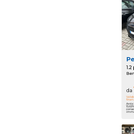
P
Ben
da
Valid
finan
Antic
15.65
conse
immat