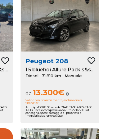
Peugeot
208
1.5 bluehdi Allure Pack s&s 100cv
1.5 bluehdi Allure Pack s&s 100cv
Diesel · 31.810 km
· Manuale
13.300€
da
Valido con finanziamento, escluso oneri
finanziari
 TAEG
Anticipo 1330€. 96 rate da 214€. TAN 14.05% TAEG
kit
16.61%. Totale complessivo dovuto 22.822€ (kit
consegna, spese passaggio di proprietà e
immatricolazione escluse)