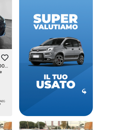
Hai una permuta?
Romana Auto sottrae il suo
valore al momento
dell'acquisto della tua nuova
auto, con una super
valutazione aggiuntiva fino a
3250€. Hai un usato da
1.2 puretech Allure s&s 100cv
rottamare? Romana Auto ha
e
pensato a dei bonus anche
sull'usato che vale zero!
 TAEG
t