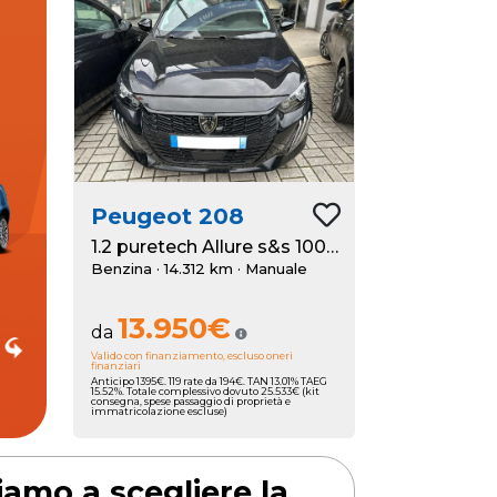
 una
a di
mpia
he ti
egna
ida.
etta
Peugeot
208
 600
1.2 puretech Allure s&s 100cv
archi
Benzina · 14.312 km
· Manuale
dopo
 del
13.950€
eam.
da
Valido con finanziamento, escluso oneri
finanziari
Anticipo 1395€. 119 rate da 194€. TAN 13.01% TAEG
15.52%. Totale complessivo dovuto 25.533€ (kit
consegna, spese passaggio di proprietà e
immatricolazione escluse)
tiamo a scegliere la