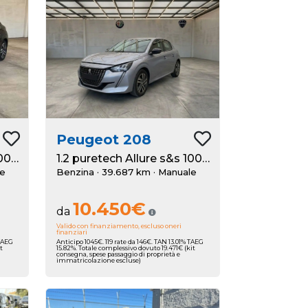
Peugeot
208
1.2 puretech Allure s&s 100cv
1.2 puretech Allure s&s 100cv
le
Benzina · 39.687 km
· Manuale
10.450€
da
Valido con finanziamento, escluso oneri
finanziari
 TAEG
Anticipo 1045€. 119 rate da 146€. TAN 13.01% TAEG
t
15.82%. Totale complessivo dovuto 19.471€ (kit
consegna, spese passaggio di proprietà e
immatricolazione escluse)