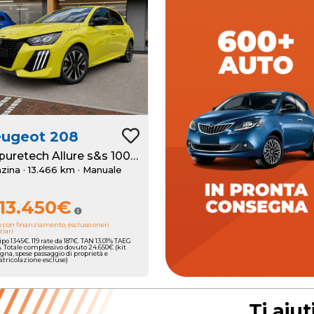
Romana Auto propone
selezione accurat
vetture usate e un'a
scelta di auto km zero c
garantiranno la cons
rap
Concediti l'auto perf
eugeot
208
sceglienda fra oltre
1.2 puretech Allure s&s 100cv
vetture dei migliori m
zina · 13.466 km
· Manuale
accompagnato passa 
passo dall'esperienza
13.450€
nostro T
o con finanziamento, escluso oneri
ziari
ipo 1345€. 119 rate da 187€. TAN 13.01% TAEG
%. Totale complessivo dovuto 24.650€ (kit
gna, spese passaggio di proprietà e
ricolazione escluse)
Ti aiu