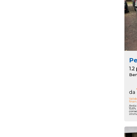
P
Ben
da
Valid
finan
Antic
15.6%
conse
immat