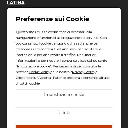
LATINA
06 8880 8401
Via Torre la Felce, 41/bis
04010 Latina LT
Questo sito utilizza cookie tecnici necessari alla
Scopri gli orari
navigazione e funzionali all'erogazione del servizio. Con il
tuo consenso, i cookie vengono utilizzati anche per
personalizzare contenuti ed annunci, per facilitare le
interazioni e per analizzare il traffico. Per ulteriori
informazioni o per negare il consenso clicca sul pulsante
"Impostazioni cookie". Per saperne di più consulta la
nostra "
Cookie Policy
" e la nostra "
Privacy Policy
".
Gruppo Italia Vendita Auto Spa a socio unico
Cliccando su "Accetta" l'utente presterà il consenso all'uso
Piazza della Radio, 35 - 00146 Roma
di tutti i cookie.
REA: 1417011 RM
Impostazioni cookie
C.F. e P.IVA: 13007321006
PEC: italiavenditauto@legalmail.it
Rifiuta
Capitale sociale: 2.300.000,00 I.V.
Privacy policy
-
Cookie policy