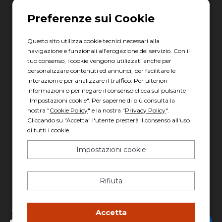
06 8880 8401
Via Torre la Felce, 41/bis
04010 Latina LT
Questo sito utilizza cookie tecnici necessari alla
navigazione e funzionali all'erogazione del servizio. Con il
Scopri gli orari
tuo consenso, i cookie vengono utilizzati anche per
personalizzare contenuti ed annunci, per facilitare le
interazioni e per analizzare il traffico. Per ulteriori
informazioni o per negare il consenso clicca sul pulsante
"Impostazioni cookie". Per saperne di più consulta la
nostra "
Cookie Policy
" e la nostra "
Privacy Policy
".
Gruppo Italia Vendita Auto Spa a socio unico
Cliccando su "Accetta" l'utente presterà il consenso all'uso
Piazza della Radio, 35 - 00146 Roma
di tutti i cookie.
REA: 1417011 RM
Impostazioni cookie
C.F. e P.IVA: 13007321006
PEC: italiavenditauto@legalmail.it
Rifiuta
Capitale sociale: 2.300.000,00 I.V.
Privacy policy
-
Cookie policy
Accetta