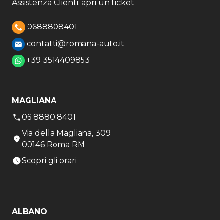
Assistenza Clienti: apri un ticket
0688808401
contatti@romana-auto.it
+39 3514409853
MAGLIANA
06 8880 8401
Via della Magliana, 309
00146 Roma RM
Scopri gli orari
ALBANO