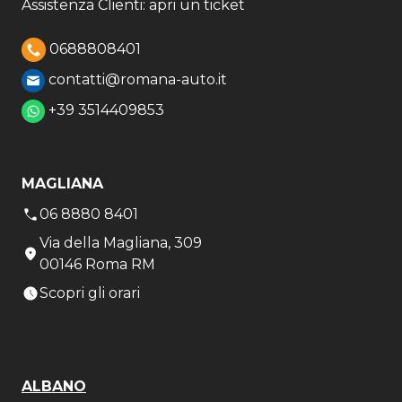
Assistenza Clienti: apri un ticket
0688808401
contatti@romana-auto.it
+39 3514409853
MAGLIANA
06 8880 8401
Via della Magliana, 309
00146 Roma RM
Scopri gli orari
ALBANO