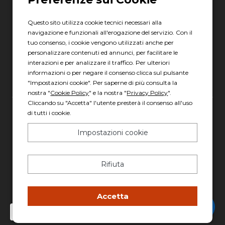
06 8880 8401
Questo sito utilizza cookie tecnici necessari alla
Via Torre la Felce, 41/bis
navigazione e funzionali all'erogazione del servizio. Con il
04010 Latina LT
tuo consenso, i cookie vengono utilizzati anche per
personalizzare contenuti ed annunci, per facilitare le
Scopri gli orari
interazioni e per analizzare il traffico. Per ulteriori
informazioni o per negare il consenso clicca sul pulsante
"Impostazioni cookie". Per saperne di più consulta la
nostra "
Cookie Policy
" e la nostra "
Privacy Policy
".
Cliccando su "Accetta" l'utente presterà il consenso all'uso
di tutti i cookie.
Gruppo Italia Vendita Auto Spa a socio unico
Piazza della Radio, 35 - 00146 Roma
Impostazioni cookie
REA: 1417011 RM
C.F. e P.IVA: 13007321006
Rifiuta
PEC: italiavenditauto@legalmail.it
Capitale sociale: 2.300.000,00 I.V.
Accetta
Chatta con Stefano
Privacy policy
-
Cookie policy