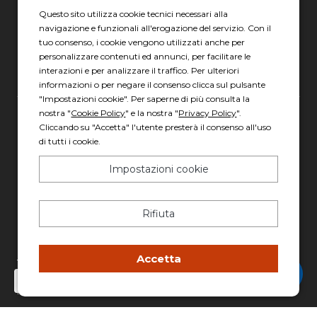
04010 Latina LT
Questo sito utilizza cookie tecnici necessari alla
navigazione e funzionali all'erogazione del servizio. Con il
Scopri gli orari
tuo consenso, i cookie vengono utilizzati anche per
personalizzare contenuti ed annunci, per facilitare le
interazioni e per analizzare il traffico. Per ulteriori
informazioni o per negare il consenso clicca sul pulsante
"Impostazioni cookie". Per saperne di più consulta la
nostra "
Cookie Policy
" e la nostra "
Privacy Policy
".
Gruppo Italia Vendita Auto Spa a socio unico
Cliccando su "Accetta" l'utente presterà il consenso all'uso
di tutti i cookie.
Piazza della Radio, 35 - 00146 Roma
REA: 1417011 RM
Impostazioni cookie
C.F. e P.IVA: 13007321006
PEC: italiavenditauto@legalmail.it
Rifiuta
Capitale sociale: 2.300.000,00 I.V.
Privacy policy
-
Cookie policy
Accetta
Chatta con Stefano
Made with 💚 by
AD HOC