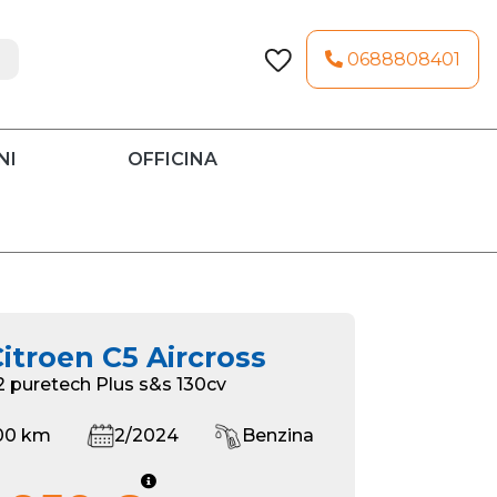
0688808401
NI
OFFICINA
itroen C5 Aircross
.2 puretech Plus s&s 130cv
00 km
2/2024
Benzina