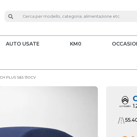
AUTO USATE
KM0
OCCASIO
ECH PLUS S&S 130CV
C
1
55.4