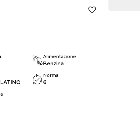
i
Alimentazione
Benzina
Norma
PLATINO
6
ia