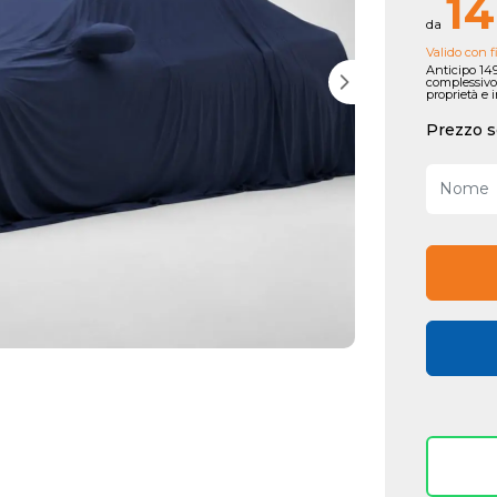
14
da
Valido con f
Anticipo 149
complessivo
proprietà e 
Prezzo s