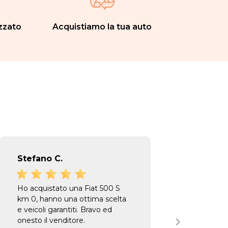
zzato
Acquistiamo la tua auto
Stefano C.
Elio P
Ho acquistato una Fiat 500 S
Ottima
km 0, hanno una ottima scelta
profes
e veicoli garantiti. Bravo ed
pazien
onesto il venditore.
fare la