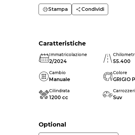
Stampa
Condividi
Caratteristiche
Immatricolazione
Chilometr
2/2024
55.400
Cambio
Colore
Manuale
GRIGIO 
Cilindrata
Carrozzer
1200 cc
Suv
Optional