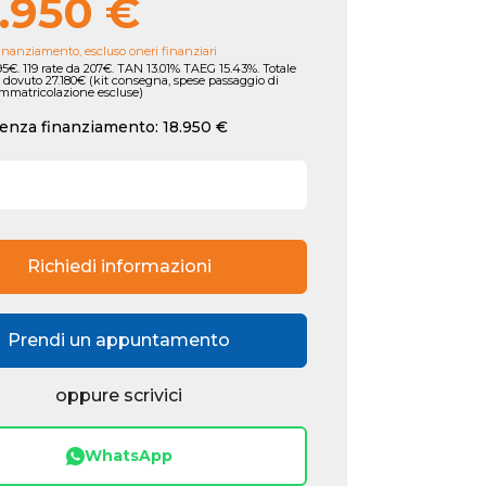
.950 €
inanziamento, escluso oneri finanziari
5€. 119 rate da 207€. TAN 13.01% TAEG 15.43%. Totale
 dovuto 27.180€ (kit consegna, spese passaggio di
immatricolazione escluse)
enza finanziamento: 18.950 €
Richiedi informazioni
Prendi un appuntamento
oppure scrivici
WhatsApp