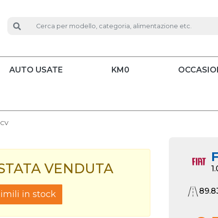
AUTO USATE
KM0
OCCASIO
0CV
F
 STATA VENDUTA
1
89.8
mili in stock