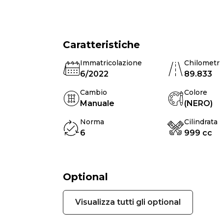
Caratteristiche
Immatricolazione
Chilometr
6/2022
89.833
Cambio
Colore
Manuale
(NERO)
Norma
Cilindrata
6
999 cc
Optional
Visualizza tutti gli optional