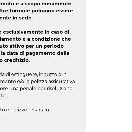
iamento è a scopo meramente
altre formule potranno essere
ente in sede.
e esclusivamente in caso di
ziamento e a condizione che
to attivo per un periodo
lla data di pagamento della
o creditizio.
a di estinguere, in tutto o in
amento e/o la polizza assicurativa
tore una penale per risoluzione
to".
o e polizze recarsi in