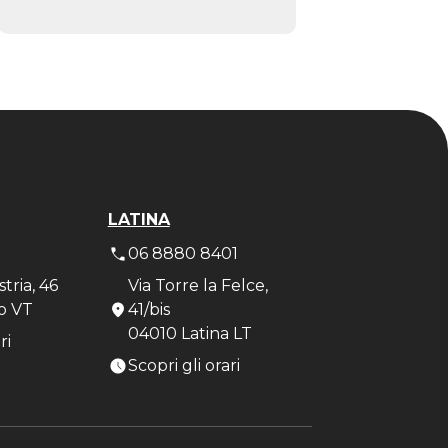
LATINA
7
06 8880 8401
stria, 46
Via Torre la Felce,
o VT
41/bis
04010 Latina LT
ri
Scopri gli orari