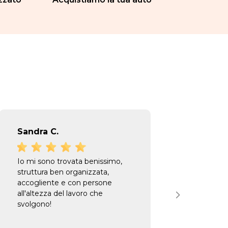
Sandra C.
Sand
Io mi sono trovata benissimo,
Ottim
struttura ben organizzata,
disponi
accogliente e con persone
all'altezza del lavoro che
svolgono!