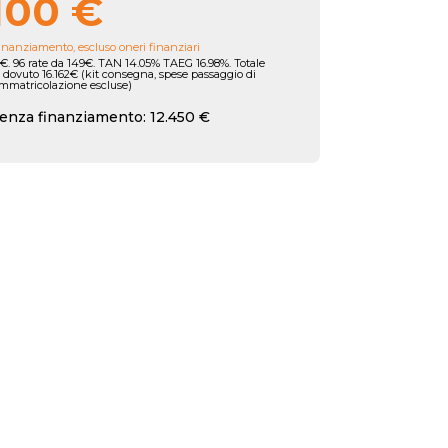
100 €
inanziamento, escluso oneri finanziari
€. 96 rate da 149€. TAN 14.05% TAEG 16.98%. Totale
 dovuto 16.162€ (kit consegna, spese passaggio di
immatricolazione escluse)
enza finanziamento: 12.450 €