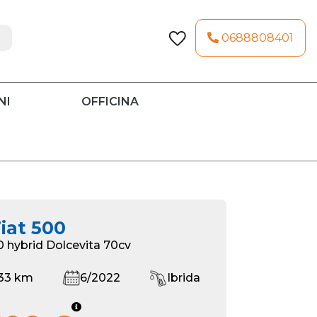
0688808401
NI
OFFICINA
iat 500
.0 hybrid Dolcevita 70cv
33 km
6/2022
Ibrida