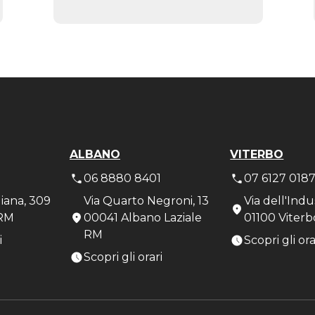
ALBANO
VITERBO
1
06 8880 8401
07 6127 018
liana, 309
Via Quarto Negroni, 13
Via dell'Indu
RM
00041 Albano Laziale
01100 Viterb
RM
i
Scopri gli ora
Scopri gli orari