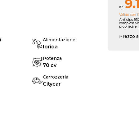
9.
da
Valido con f
Anticipo 910
complessivo
proprietà e 
Prezzo s
i
Alimentazione
Ibrida
Potenza
70 cv
Carrozzeria
Citycar