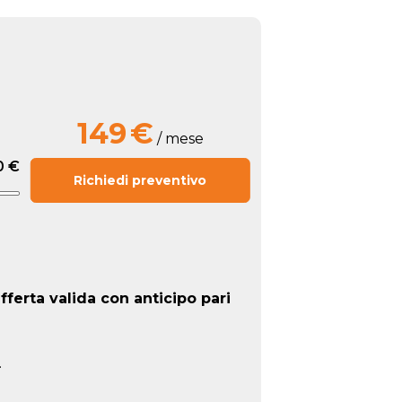
149
€
/ mese
0 €
Richiedi preventivo
ferta valida con anticipo pari
.