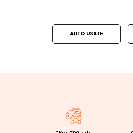
AUTO USATE
Più di 700 auto
C