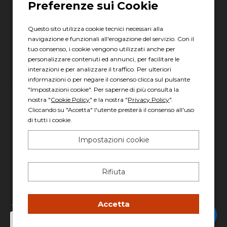
06 8880 8401
Via Torre la Felce, 41/bis
04010 Latina LT
Questo sito utilizza cookie tecnici necessari alla
navigazione e funzionali all'erogazione del servizio. Con il
Scopri gli orari
tuo consenso, i cookie vengono utilizzati anche per
personalizzare contenuti ed annunci, per facilitare le
interazioni e per analizzare il traffico. Per ulteriori
informazioni o per negare il consenso clicca sul pulsante
"Impostazioni cookie". Per saperne di più consulta la
nostra "
Cookie Policy
" e la nostra "
Privacy Policy
".
Gruppo Italia Vendita Auto Spa a socio unico
Cliccando su "Accetta" l'utente presterà il consenso all'uso
di tutti i cookie.
Piazza della Radio, 35 - 00146 Roma
REA: 1417011 RM
Impostazioni cookie
C.F. e P.IVA: 13007321006
PEC: italiavenditauto@legalmail.it
Rifiuta
Capitale sociale: 2.300.000,00 I.V.
Privacy policy
-
Cookie policy
Accetta
Chatta con Stefano