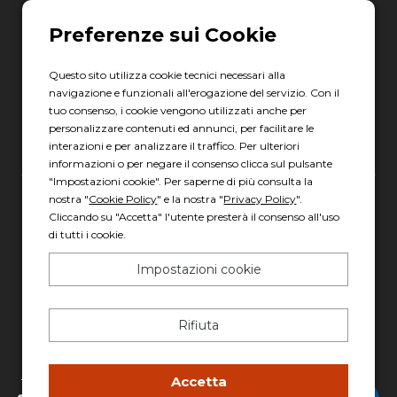
06 8880 8401
Via Torre la Felce, 41/bis
04010 Latina LT
Questo sito utilizza cookie tecnici necessari alla
navigazione e funzionali all'erogazione del servizio. Con il
Scopri gli orari
tuo consenso, i cookie vengono utilizzati anche per
personalizzare contenuti ed annunci, per facilitare le
interazioni e per analizzare il traffico. Per ulteriori
informazioni o per negare il consenso clicca sul pulsante
"Impostazioni cookie". Per saperne di più consulta la
nostra "
Cookie Policy
" e la nostra "
Privacy Policy
".
Gruppo Italia Vendita Auto Spa a socio unico
Cliccando su "Accetta" l'utente presterà il consenso all'uso
di tutti i cookie.
Piazza della Radio, 35 - 00146 Roma
REA: 1417011 RM
Impostazioni cookie
C.F. e P.IVA: 13007321006
PEC: italiavenditauto@legalmail.it
Rifiuta
Capitale sociale: 2.300.000,00 I.V.
Privacy policy
-
Cookie policy
Accetta