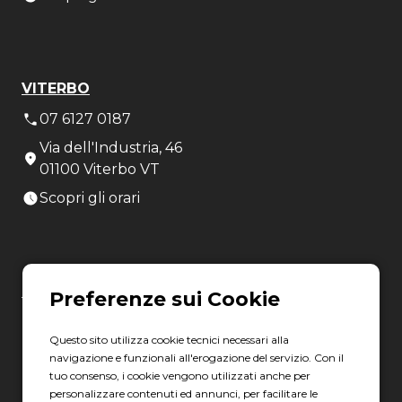
VITERBO
07 6127 0187
Via dell'Industria, 46
01100 Viterbo VT
Scopri gli orari
LATINA
06 8880 8401
Questo sito utilizza cookie tecnici necessari alla
Via Torre la Felce, 41/bis
navigazione e funzionali all'erogazione del servizio. Con il
04010 Latina LT
tuo consenso, i cookie vengono utilizzati anche per
personalizzare contenuti ed annunci, per facilitare le
Scopri gli orari