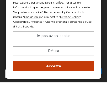
interazioni e per analizzare il traffico. Per ulteriori
informazioni o per negare il consenso clicca sul pulsante
"Impostazioni cookie". Per saperne di più consulta la
nostra "
Cookie Policy
" e la nostra "
Privacy Policy
".
Cliccando su "Accetta" l'utente presterà il consenso all'uso
di tutti i cookie.
Gruppo Italia Vendita Auto Spa a socio unico
Impostazioni cookie
Piazza della Radio, 35 - 00146 Roma
REA: 1417011 RM
C.F. e P.IVA: 13007321006
Rifiuta
PEC: italiavenditauto@legalmail.it
Capitale sociale: 2.300.000,00 I.V.
Accetta
Chatta con Stefano
Privacy policy
-
Cookie policy
Made with 💚 by
AD HOC