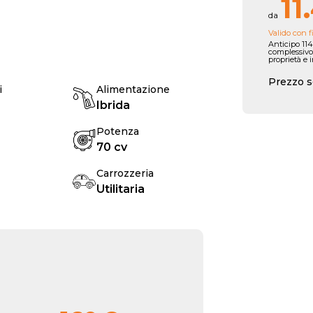
11
da
Valido con f
Anticipo 114
complessivo
proprietà e 
Prezzo s
i
Alimentazione
Ibrida
Potenza
70 cv
Carrozzeria
Utilitaria