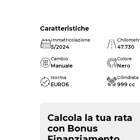
Caratteristiche
Immatricolazione
Chilometr
5/2024
47.730
Cambio
Colore
Manuale
Nero
Norma
Cilindrata
EURO6
999 cc
Calcola la tua rata
con Bonus
Finanziamento