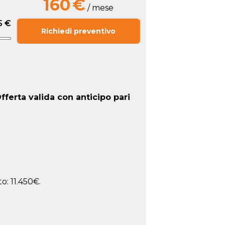
160
€
/ mese
5 €
Richiedi preventivo
fferta valida con anticipo pari
.
: 11.450€.