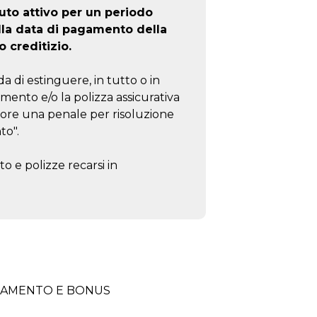
to attivo per un periodo
lla data di pagamento della
o creditizio.
a di estinguere, in tutto o in
amento e/o la polizza assicurativa
tore una penale per risoluzione
to".
o e polizze recarsi in
ZIAMENTO E BONUS