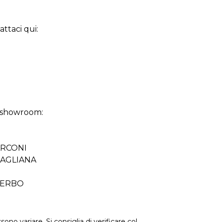
ttaci qui:
i showroom:
MARCONI
 MAGLIANA
VITERBO
ssono variare. Si consiglia di verificare col