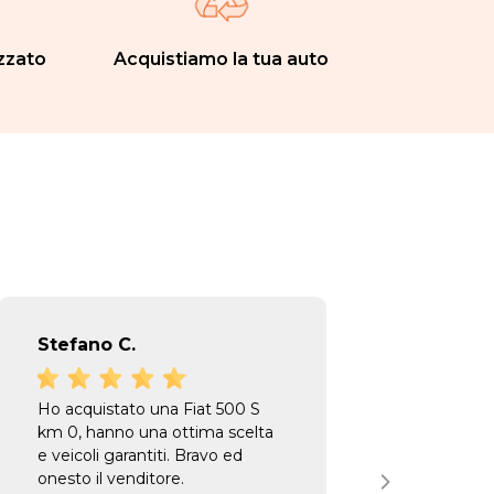
zzato
Acquistiamo la tua auto
Stefano C.
Susa
Ho acquistato una Fiat 500 S
Ampia 
km 0, hanno una ottima scelta
usate
e veicoli garantiti. Bravo ed
molto 
onesto il venditore.