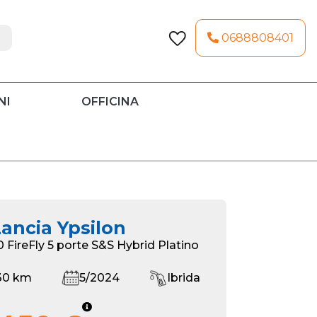
0688808401
NI
OFFICINA
ancia Ypsilon
.0 FireFly 5 porte S&S Hybrid Platino
30 km
5/2024
Ibrida