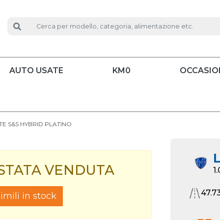
AUTO USATE
KM0
OCCASIO
RTE S&S HYBRID PLATINO
L
 STATA VENDUTA
1
47.7
mili in stock