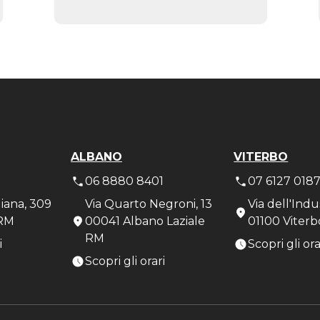
ALBANO
VITERBO
1
06 8880 8401
07 6127 018
liana, 309
Via Quarto Negroni, 13
Via dell'Indu
RM
00041 Albano Laziale
01100 Viterb
RM
i
Scopri gli ora
Scopri gli orari