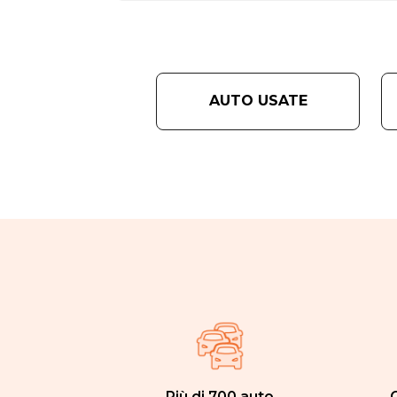
AUTO USATE
Più di 700 auto
C