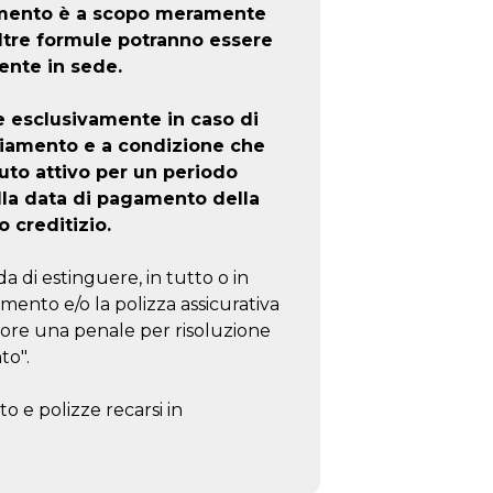
iamento è a scopo meramente
altre formule potranno essere
ente in sede.
e esclusivamente in caso di
ziamento e a condizione che
to attivo per un periodo
lla data di pagamento della
o creditizio.
a di estinguere, in tutto o in
amento e/o la polizza assicurativa
tore una penale per risoluzione
to".
o e polizze recarsi in