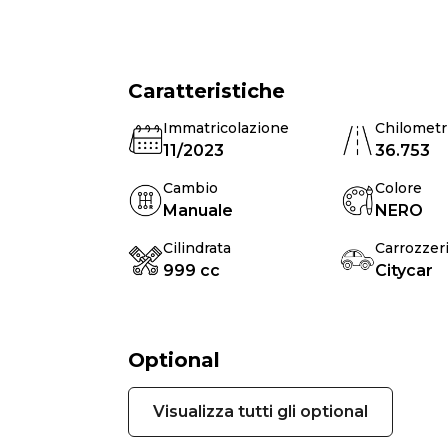
Caratteristiche
Immatricolazione
Chilometr
11/2023
36.753
Cambio
Colore
Manuale
NERO
Cilindrata
Carrozzer
999 cc
Citycar
Optional
Visualizza tutti gli optional