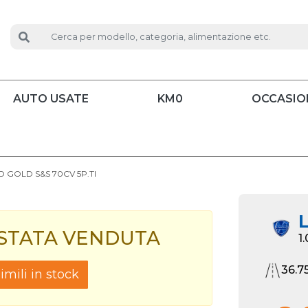
AUTO USATE
KM0
OCCASIO
ID GOLD S&S 70CV 5P.TI
L
 STATA VENDUTA
1
36.7
mili in stock