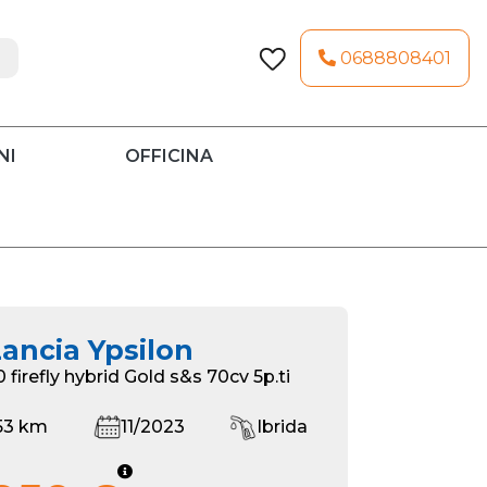
0688808401
NI
OFFICINA
ancia Ypsilon
.0 firefly hybrid Gold s&s 70cv 5p.ti
53 km
11/2023
Ibrida