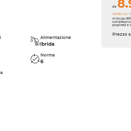
8.
da
Valido con f
Anticipo 895
complessivo
proprietà e 
Prezzo s
i
Alimentazione
Ibrida
Norma
6
ia