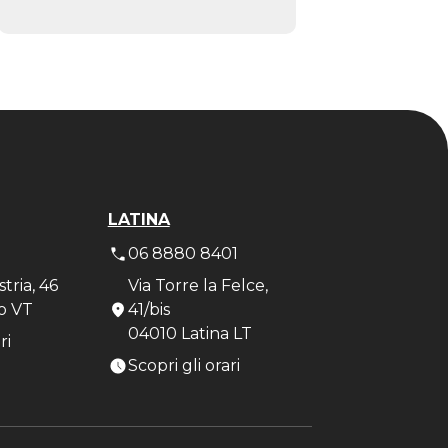
LATINA
7
06 8880 8401
stria, 46
Via Torre la Felce,
o VT
41/bis
04010 Latina LT
ri
Scopri gli orari