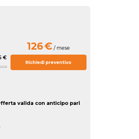
126
€
/ mese
5 €
Richiedi preventivo
fferta valida con anticipo pari
.