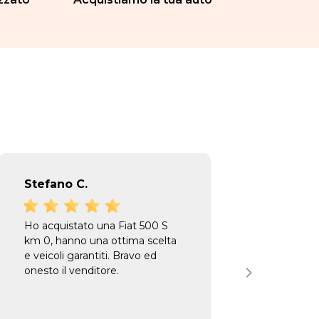
Stefano C.
Danil
Ho acquistato una Fiat 500 S
Appena
km 0, hanno una ottima scelta
per fa
e veicoli garantiti. Bravo ed
ho acq
onesto il venditore.
gentil