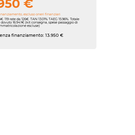
950 €
inanziamento, escluso oneri finanziari
€. 119 rate da 126€. TAN 13.01% TAEG 15.96%. Totale
 dovuto 16.941€ (kit consegna, spese passaggio di
immatricolazione escluse)
enza finanziamento: 13.950 €