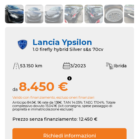
Lancia Ypsilon
1.0 firefly hybrid Silver s&s 70cv
53.150 km
3/2023
Ibrida
8.450 €
da
Valido con finanziamento, escluso oneri finanziari
Anticipo 845€. 96 rate da 138€. TAN 14.05% TAEG 17.04%. Totale
complessivo dovuto 15.041€ (kit consegna, spese passaggio di
proprietà e immatricolazione escluse)
Prezzo senza finanziamento: 12.450 €
Richiedi informazioni