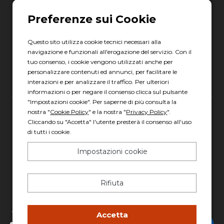
06 8880 8401
Via Torre la Felce, 41/bis
04010 Latina LT
Questo sito utilizza cookie tecnici necessari alla
navigazione e funzionali all'erogazione del servizio. Con il
Scopri gli orari
tuo consenso, i cookie vengono utilizzati anche per
personalizzare contenuti ed annunci, per facilitare le
interazioni e per analizzare il traffico. Per ulteriori
informazioni o per negare il consenso clicca sul pulsante
"Impostazioni cookie". Per saperne di più consulta la
nostra "
Cookie Policy
" e la nostra "
Privacy Policy
".
Gruppo Italia Vendita Auto Spa a socio unico
Cliccando su "Accetta" l'utente presterà il consenso all'uso
Piazza della Radio, 35 - 00146 Roma
di tutti i cookie.
REA: 1417011 RM
Impostazioni cookie
C.F. e P.IVA: 13007321006
PEC: italiavenditauto@legalmail.it
Rifiuta
Capitale sociale: 2.300.000,00 I.V.
Privacy policy
-
Cookie policy
Accetta