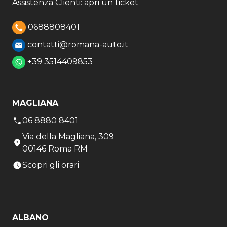
Assistenza Clienti: apri un ticket
0688808401
contatti@romana-auto.it
+39 3514409853
MAGLIANA
06 8880 8401
Via della Magliana, 309
00146 Roma RM
Scopri gli orari
ALBANO