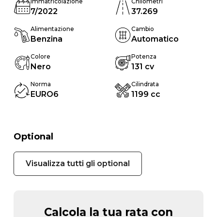
Immatricolazione
Chilometri
7/2022
37.269
Alimentazione
Cambio
Benzina
Automatico
Colore
Potenza
Nero
131 cv
Norma
Cilindrata
EURO6
1199 cc
Optional
Visualizza tutti gli optional
Calcola la tua rata con