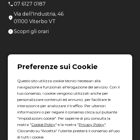
07 6127 0187
Via dell'Industria, 46
01100 Viterbo VT
Scopri gli orari
LATINA
06 8880 8401
Questo sito utilizza cookie tecnici necessari alla
Via Torre la Felce, 41/bis
navigazione e funzionali all'erogazione del servizio. Con il
04010 Latina LT
tuo consenso, i cookie vengono utilizzati anche per
personalizzare contenuti ed annunci, per facilitare le
Scopri gli orari
interazioni e per analizzare il traffico. Per ulteriori
informazioni o per negare il consenso clicca sul pulsante
"Impostazioni cookie". Per saperne di più consulta la
nostra "
Cookie Policy
" e la nostra "
Privacy Policy
".
Cliccando su "Accetta" l'utente presterà il consenso all'uso
di tutti i cookie.