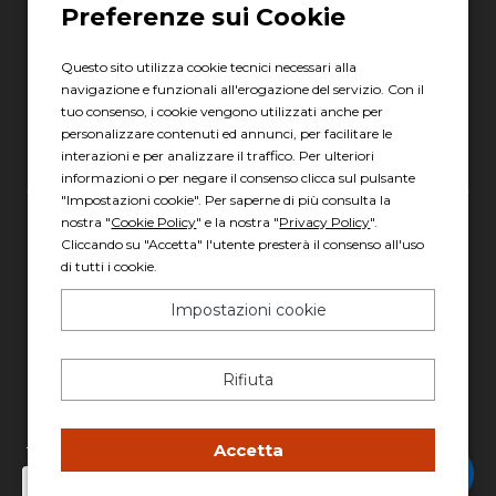
06 8880 8401
Via Torre la Felce, 41/bis
04010 Latina LT
Questo sito utilizza cookie tecnici necessari alla
navigazione e funzionali all'erogazione del servizio. Con il
Scopri gli orari
tuo consenso, i cookie vengono utilizzati anche per
personalizzare contenuti ed annunci, per facilitare le
interazioni e per analizzare il traffico. Per ulteriori
informazioni o per negare il consenso clicca sul pulsante
"Impostazioni cookie". Per saperne di più consulta la
nostra "
Cookie Policy
" e la nostra "
Privacy Policy
".
Gruppo Italia Vendita Auto Spa a socio unico
Cliccando su "Accetta" l'utente presterà il consenso all'uso
di tutti i cookie.
Piazza della Radio, 35 - 00146 Roma
REA: 1417011 RM
Impostazioni cookie
C.F. e P.IVA: 13007321006
PEC: italiavenditauto@legalmail.it
Rifiuta
Capitale sociale: 2.300.000,00 I.V.
Privacy policy
-
Cookie policy
Accetta
Chatta con Stefano