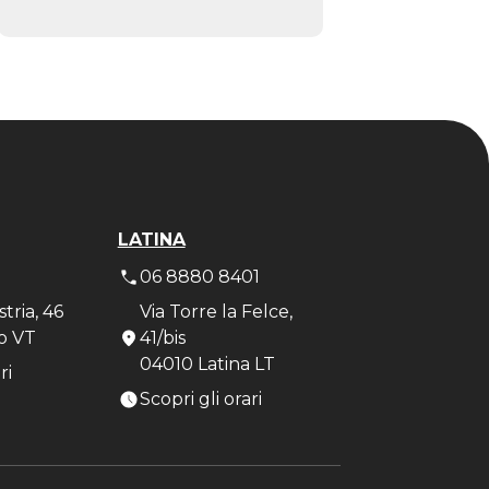
LATINA
7
06 8880 8401
stria, 46
Via Torre la Felce,
o VT
41/bis
04010 Latina LT
ri
Scopri gli orari