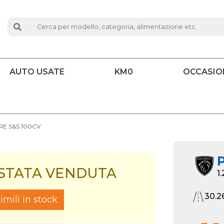
AUTO USATE
KM0
OCCASIO
RE S&S 100CV
 STATA VENDUTA
1
30.2
mili in stock