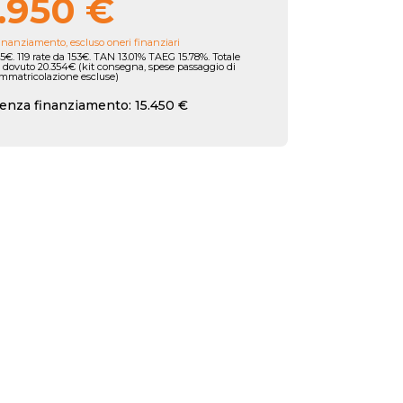
.950 €
inanziamento, escluso oneri finanziari
5€. 119 rate da 153€. TAN 13.01% TAEG 15.78%. Totale
 dovuto 20.354€ (kit consegna, spese passaggio di
immatricolazione escluse)
enza finanziamento: 15.450 €