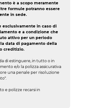
iamento è a scopo meramente
altre formule potranno essere
ente in sede.
e esclusivamente in caso di
ziamento e a condizione che
to attivo per un periodo
lla data di pagamento della
o creditizio.
a di estinguere, in tutto o in
amento e/o la polizza assicurativa
tore una penale per risoluzione
to".
o e polizze recarsi in