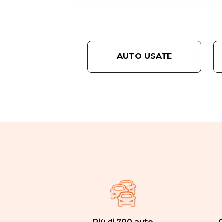
AUTO USATE
Più di 700 auto
C