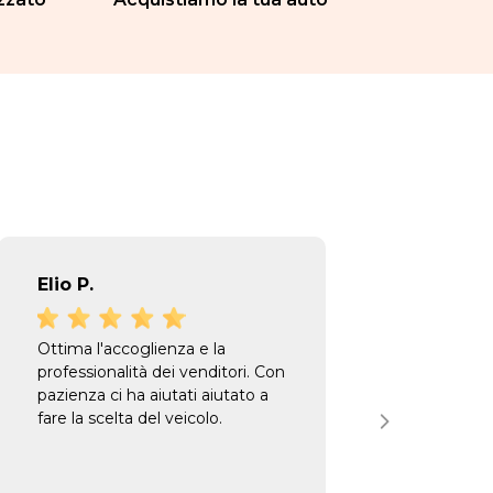
Elio P.
Anto
Ottima l'accoglienza e la
Ho acq
professionalità dei venditori. Con
prezzo
pazienza ci ha aiutati aiutato a
consul
fare la scelta del veicolo.
molto 
merita