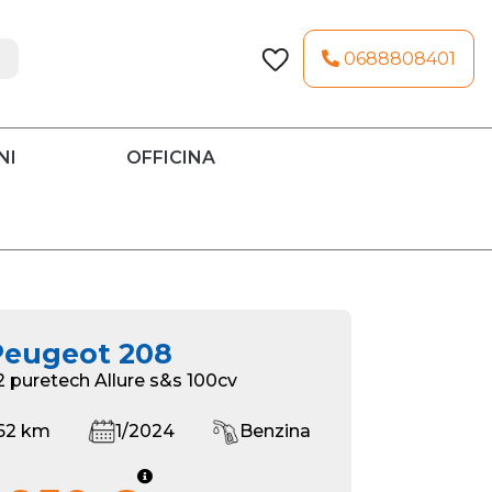
0688808401
NI
OFFICINA
Peugeot 208
.2 puretech Allure s&s 100cv
62 km
1/2024
Benzina