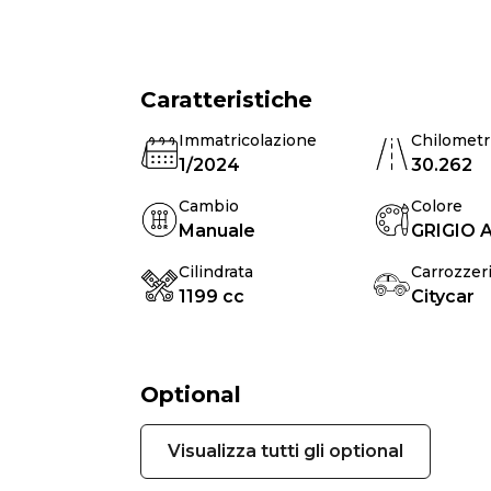
Caratteristiche
Immatricolazione
Chilometr
1/2024
30.262
Cambio
Colore
Manuale
GRIGIO 
Cilindrata
Carrozzer
1199 cc
Citycar
Optional
Visualizza tutti gli optional