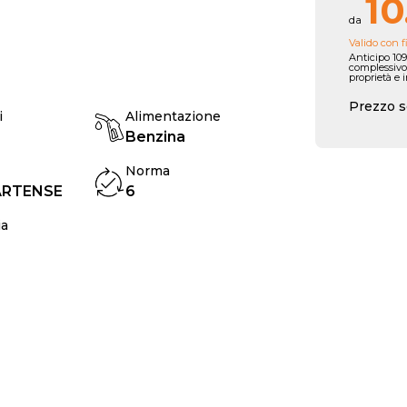
10
da
Valido con f
Anticipo 109
complessivo
proprietà e 
Prezzo s
i
Alimentazione
Benzina
Norma
ARTENSE
6
ia