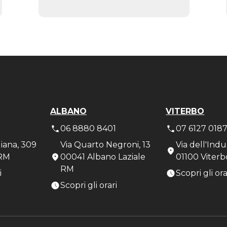
ALBANO
VITERBO
1
06 8880 8401
07 6127 018
liana, 309
Via Quarto Negroni, 13
Via dell'Indu
RM
00041 Albano Laziale
01100 Viterb
RM
i
Scopri gli ora
Scopri gli orari