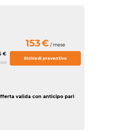
153
€
/ mese
5 €
Richiedi preventivo
fferta valida con anticipo pari
.