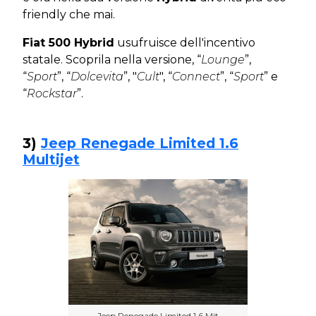
friendly che mai.
Fiat 500 Hybrid
usufruisce dell'incentivo
statale. Scoprila nella versione, “
Lounge
”,
“
Sport
”, “
Dolcevita
”, "
Cult
", “
Connect
”, “
Sport
” e
“
Rockstar
”.
3)
Jeep Renegade Limited 1.6
Multijet
Jeep Renegade Limited 1.6 Mjt