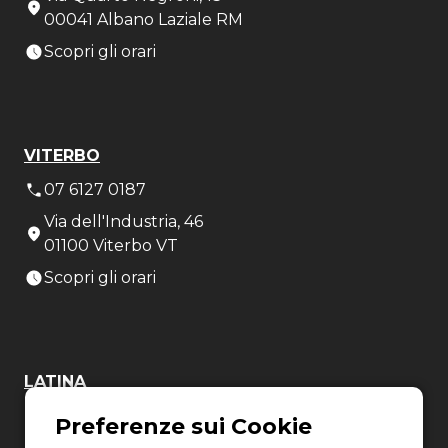
00041 Albano Laziale RM
Scopri gli orari
VITERBO
07 6127 0187
Via dell'Industria, 46
01100 Viterbo VT
Scopri gli orari
LATINA
06 8880 8401
Via Torre la Felce, 41/bis