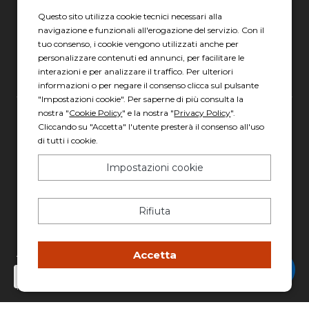
04010 Latina LT
Questo sito utilizza cookie tecnici necessari alla
navigazione e funzionali all'erogazione del servizio. Con il
Scopri gli orari
tuo consenso, i cookie vengono utilizzati anche per
personalizzare contenuti ed annunci, per facilitare le
interazioni e per analizzare il traffico. Per ulteriori
informazioni o per negare il consenso clicca sul pulsante
"Impostazioni cookie". Per saperne di più consulta la
nostra "
Cookie Policy
" e la nostra "
Privacy Policy
".
Gruppo Italia Vendita Auto Spa a socio unico
Cliccando su "Accetta" l'utente presterà il consenso all'uso
di tutti i cookie.
Piazza della Radio, 35 - 00146 Roma
REA: 1417011 RM
Impostazioni cookie
C.F. e P.IVA: 13007321006
PEC: italiavenditauto@legalmail.it
Rifiuta
Capitale sociale: 2.300.000,00 I.V.
Privacy policy
-
Cookie policy
Accetta
Chatta con Stefano
Made with 💚 by
AD HOC