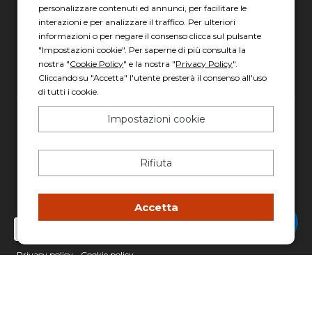
personalizzare contenuti ed annunci, per facilitare le
04010 Latina LT
interazioni e per analizzare il traffico. Per ulteriori
informazioni o per negare il consenso clicca sul pulsante
Scopri gli orari
"Impostazioni cookie". Per saperne di più consulta la
nostra "
Cookie Policy
" e la nostra "
Privacy Policy
".
Cliccando su "Accetta" l'utente presterà il consenso all'uso
di tutti i cookie.
Impostazioni cookie
Gruppo Italia Vendita Auto Spa a socio unico
Piazza della Radio, 35 - 00146 Roma
Rifiuta
REA: 1417011 RM
C.F. e P.IVA: 13007321006
PEC: italiavenditauto@legalmail.it
Accetta
Chatta con Stefano
Capitale sociale: 2.300.000,00 I.V.
Privacy policy
-
Cookie policy
Made with 💚 by
AD HOC