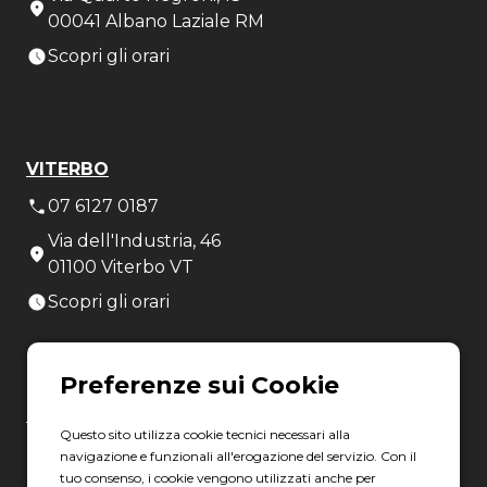
00041 Albano Laziale RM
Scopri gli orari
VITERBO
07 6127 0187
Via dell'Industria, 46
01100 Viterbo VT
Scopri gli orari
LATINA
Questo sito utilizza cookie tecnici necessari alla
06 8880 8401
navigazione e funzionali all'erogazione del servizio. Con il
tuo consenso, i cookie vengono utilizzati anche per
Via Torre la Felce, 41/bis