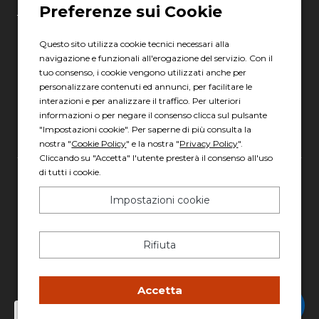
LATINA
06 8880 8401
Questo sito utilizza cookie tecnici necessari alla
Via Torre la Felce, 41/bis
navigazione e funzionali all'erogazione del servizio. Con il
tuo consenso, i cookie vengono utilizzati anche per
04010 Latina LT
personalizzare contenuti ed annunci, per facilitare le
Scopri gli orari
interazioni e per analizzare il traffico. Per ulteriori
informazioni o per negare il consenso clicca sul pulsante
"Impostazioni cookie". Per saperne di più consulta la
nostra "
Cookie Policy
" e la nostra "
Privacy Policy
".
Cliccando su "Accetta" l'utente presterà il consenso all'uso
di tutti i cookie.
Gruppo Italia Vendita Auto Spa a socio unico
Impostazioni cookie
Piazza della Radio, 35 - 00146 Roma
REA: 1417011 RM
Rifiuta
C.F. e P.IVA: 13007321006
PEC: italiavenditauto@legalmail.it
Capitale sociale: 2.300.000,00 I.V.
Accetta
Chatta con Stefano
Privacy policy
-
Cookie policy