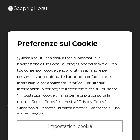
Scopri gli orari
LATINA
06 8880 8401
Questo sito utilizza cookie tecnici necessari alla
Via Torre la Felce, 41/bis
navigazione e funzionali all'erogazione del servizio. Con il
04010 Latina LT
tuo consenso, i cookie vengono utilizzati anche per
personalizzare contenuti ed annunci, per facilitare le
Scopri gli orari
interazioni e per analizzare il traffico. Per ulteriori
informazioni o per negare il consenso clicca sul pulsante
"Impostazioni cookie". Per saperne di più consulta la
nostra "
Cookie Policy
" e la nostra "
Privacy Policy
".
Cliccando su "Accetta" l'utente presterà il consenso all'uso
di tutti i cookie.
Gruppo Italia Vendita Auto Spa a socio unico
Impostazioni cookie
Piazza della Radio, 35 - 00146 Roma
REA: 1417011 RM