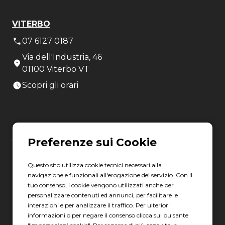
VITERBO
07 6127 0187
Via dell'Industria, 46
01100 Viterbo VT
Scopri gli orari
LATINA
06 8880 8401
Questo sito utilizza cookie tecnici necessari alla
Via Torre la Felce, 41/bis
navigazione e funzionali all'erogazione del servizio. Con il
04010 Latina LT
tuo consenso, i cookie vengono utilizzati anche per
personalizzare contenuti ed annunci, per facilitare le
Scopri gli orari
interazioni e per analizzare il traffico. Per ulteriori
informazioni o per negare il consenso clicca sul pulsante