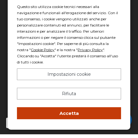
Questo sito utilizza cookie tecnici necessari alla
Via Torre la Felce, 41/bis
navigazione e funzionali all'erogazione del servizio. Con il
04010 Latina LT
tuo consenso, i cookie vengono utilizzati anche per
personalizzare contenuti ed annunci, per facilitare le
Scopri gli orari
interazioni e per analizzare il traffico. Per ulteriori
informazioni o per negare il consenso clicca sul pulsante
"Impostazioni cookie". Per saperne di più consulta la
nostra "
Cookie Policy
" e la nostra "
Privacy Policy
".
Cliccando su "Accetta" l'utente presterà il consenso all'uso
di tutti i cookie.
Gruppo Italia Vendita Auto Spa a socio unico
Piazza della Radio, 35 - 00146 Roma
Impostazioni cookie
REA: 1417011 RM
C.F. e P.IVA: 13007321006
Rifiuta
PEC: italiavenditauto@legalmail.it
Capitale sociale: 2.300.000,00 I.V.
Accetta
Chatta con Stefano
Privacy policy
-
Cookie policy
Made with 💚 by
AD HOC