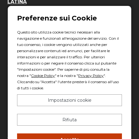
LATINA
06 8880 8401
Via Torre la Felce, 41/bis
04010 Latina LT
Questo sito utilizza cookie tecnici necessari alla
navigazione e funzionali all'erogazione del servizio. Con il
Scopri gli orari
tuo consenso, i cookie vengono utilizzati anche per
personalizzare contenuti ed annunci, per facilitare le
interazioni e per analizzare il traffico. Per ulteriori
informazioni o per negare il consenso clicca sul pulsante
"Impostazioni cookie". Per saperne di più consulta la
nostra "
Cookie Policy
" e la nostra "
Privacy Policy
".
Gruppo Italia Vendita Auto Spa a socio unico
Cliccando su "Accetta" l'utente presterà il consenso all'uso
Piazza della Radio, 35 - 00146 Roma
di tutti i cookie.
REA: 1417011 RM
Impostazioni cookie
C.F. e P.IVA: 13007321006
PEC: italiavenditauto@legalmail.it
Rifiuta
Capitale sociale: 2.300.000,00 I.V.
Privacy policy
-
Cookie policy