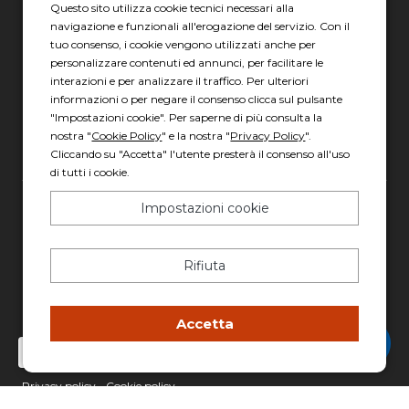
Questo sito utilizza cookie tecnici necessari alla
06 8880 8401
navigazione e funzionali all'erogazione del servizio. Con il
tuo consenso, i cookie vengono utilizzati anche per
Via Torre la Felce, 41/bis
personalizzare contenuti ed annunci, per facilitare le
04010 Latina LT
interazioni e per analizzare il traffico. Per ulteriori
informazioni o per negare il consenso clicca sul pulsante
Scopri gli orari
"Impostazioni cookie". Per saperne di più consulta la
nostra "
Cookie Policy
" e la nostra "
Privacy Policy
".
Cliccando su "Accetta" l'utente presterà il consenso all'uso
di tutti i cookie.
Impostazioni cookie
Gruppo Italia Vendita Auto Spa a socio unico
Piazza della Radio, 35 - 00146 Roma
Rifiuta
REA: 1417011 RM
C.F. e P.IVA: 13007321006
PEC: italiavenditauto@legalmail.it
Accetta
Chatta con Stefano
Capitale sociale: 2.300.000,00 I.V.
Privacy policy
-
Cookie policy