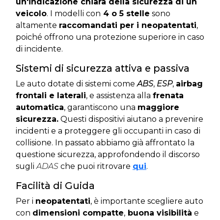
un'indicazione chiara della sicurezza di un
veicolo
. I modelli con
4 o 5 stelle
sono
altamente
raccomandati per i neopatentati
,
poiché offrono una protezione superiore in caso
di incidente.​
Sistemi di sicurezza attiva e passiva
Le auto dotate di sistemi come
ABS
,
ESP
,
airbag
frontali e laterali
, e assistenza alla
frenata
automatica
, garantiscono una
maggiore
sicurezza.
Questi dispositivi aiutano a prevenire
incidenti e a proteggere gli occupanti in caso di
collisione. In passato abbiamo già affrontato la
questione sicurezza, approfondendo il discorso
sugli
ADAS
che puoi ritrovare
qui
.
Facilità di Guida
Per i
neopatentati
, è importante scegliere auto
con
dimensioni compatte
,
buona visibilità
e