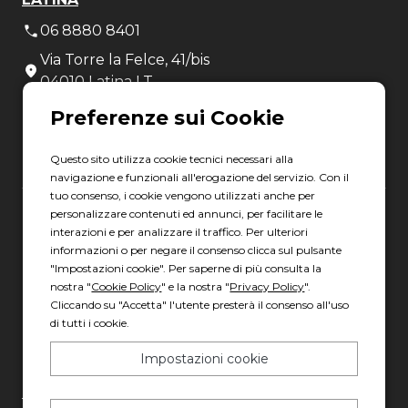
06 8880 8401
Via Torre la Felce, 41/bis
04010 Latina LT
Scopri gli orari
Questo sito utilizza cookie tecnici necessari alla
navigazione e funzionali all'erogazione del servizio. Con il
tuo consenso, i cookie vengono utilizzati anche per
personalizzare contenuti ed annunci, per facilitare le
Gruppo Italia Vendita Auto Spa a socio unico
interazioni e per analizzare il traffico. Per ulteriori
informazioni o per negare il consenso clicca sul pulsante
Piazza della Radio, 35 - 00146 Roma
"Impostazioni cookie". Per saperne di più consulta la
REA: 1417011 RM
nostra "
Cookie Policy
" e la nostra "
Privacy Policy
".
C.F. e P.IVA: 13007321006
Cliccando su "Accetta" l'utente presterà il consenso all'uso
di tutti i cookie.
PEC: italiavenditauto@legalmail.it
Capitale sociale: 2.300.000,00 I.V.
Impostazioni cookie
Privacy policy
-
Cookie policy