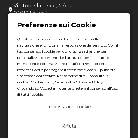
Via Torre la Felce, 41/bis
04010 Latina LT
Scopri gli orari
Questo sito utilizza cookie tecnici necessari alla
navigazione e funzionali all'erogazione del servizio. Con il
tuo consenso, i cookie vengono utilizzati anche per
personalizzare contenuti ed annunci, per facilitare le
Gruppo Italia Vendita Auto Spa a socio unico
interazioni e per analizzare il traffico. Per ulteriori
informazioni o per negare il consenso clicca sul pulsante
Piazza della Radio, 35 - 00146 Roma
"Impostazioni cookie". Per saperne di più consulta la
REA: 1417011 RM
nostra "
Cookie Policy
" e la nostra "
Privacy Policy
".
C.F. e P.IVA: 13007321006
Cliccando su "Accetta" l'utente presterà il consenso all'uso
di tutti i cookie.
PEC: italiavenditauto@legalmail.it
Capitale sociale: 2.300.000,00 I.V.
Impostazioni cookie
Privacy policy
-
Cookie policy
Rifiuta
Made with 💚 by
AD HOC